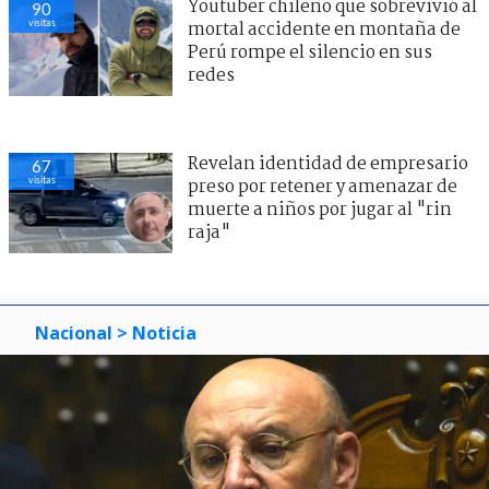
Youtuber chileno que sobrevivió al
90
visitas
mortal accidente en montaña de
Perú rompe el silencio en sus
redes
Revelan identidad de empresario
67
visitas
preso por retener y amenazar de
muerte a niños por jugar al "rin
raja"
Nacional
> Noticia