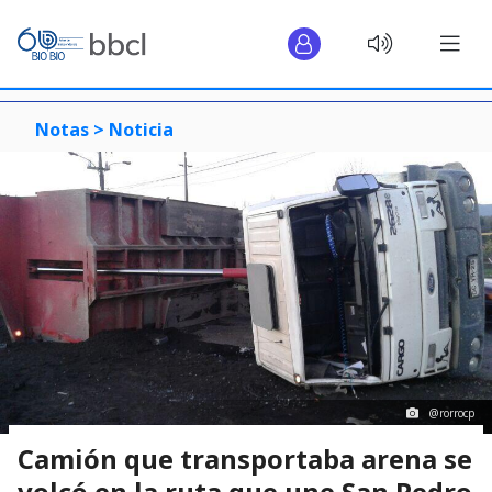
Notas >
Noticia
@rorrocp
Camión que transportaba arena se
volcó en la ruta que une San Pedro