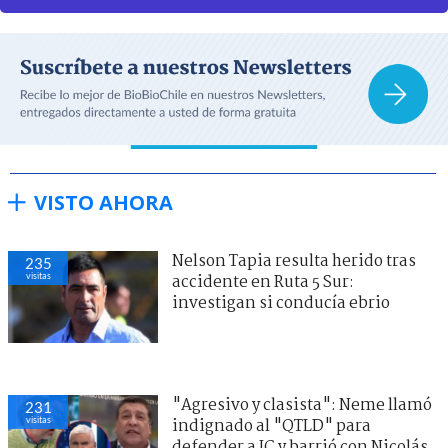
VISTO AHORA
Nelson Tapia resulta herido tras
235
visitas
accidente en Ruta 5 Sur:
investigan si conducía ebrio
"Agresivo y clasista": Neme llamó
231
visitas
indignado al "QTLD" para
defender a JC y barrió con Nicolás