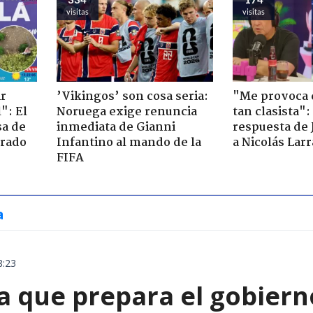
visitas
visitas
ir
’Vikingos’ son cosa seria:
"Me provoca 
": El
Noruega exige renuncia
tan clasista":
sa de
inmediata de Gianni
respuesta de 
trado
Infantino al mando de la
a Nicolás Lar
FIFA
a
8:23
 que prepara el gobierno