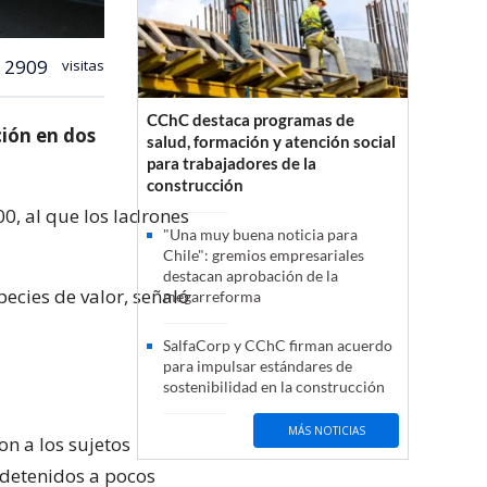
2909
visitas
CChC destaca programas de
ión en dos
salud, formación y atención social
para trabajadores de la
construcción
00, al que los ladrones
"Una muy buena noticia para
Chile": gremios empresariales
destacan aprobación de la
pecies de valor, señaló
megarreforma
SalfaCorp y CChC firman acuerdo
para impulsar estándares de
sostenibilidad en la construcción
MÁS NOTICIAS
n a los sujetos
 detenidos a pocos