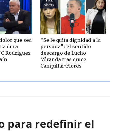
visitas
dolor que sea
"Se le quita dignidad a la
 La dura
persona": el sentido
JC Rodríguez
descargo de Lucho
raín
Miranda tras cruce
Campillai-Flores
 para redefinir el