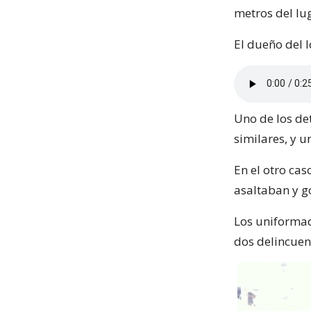
metros del lu
El dueño del l
Uno de los de
similares, y u
En el otro ca
asaltaban y g
Los uniformad
dos delincuen