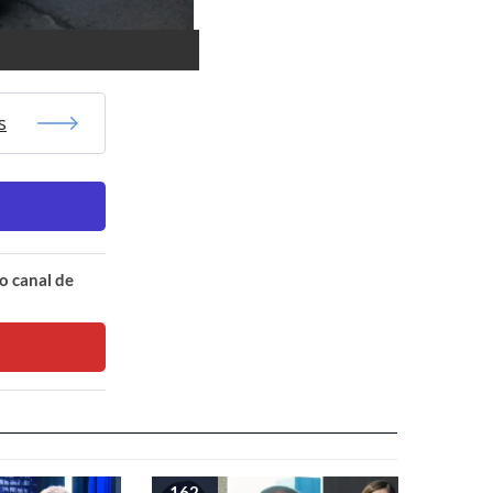
s
o canal de
162