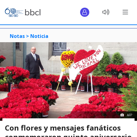
Notas >
Noticia
AFP
Con flores y mensajes fanáticos
conmemoraron quinto aniversario