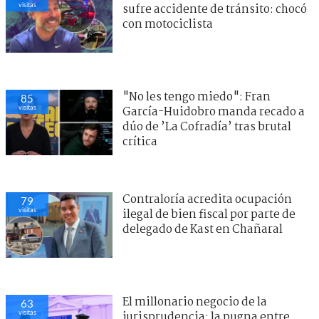
visitas
sufre accidente de tránsito: chocó
con motociclista
"No les tengo miedo": Fran
85
visitas
García-Huidobro manda recado a
dúo de ’La Cofradía’ tras brutal
crítica
Contraloría acredita ocupación
79
visitas
ilegal de bien fiscal por parte de
delegado de Kast en Chañaral
El millonario negocio de la
63
visitas
jurisprudencia: la pugna entre