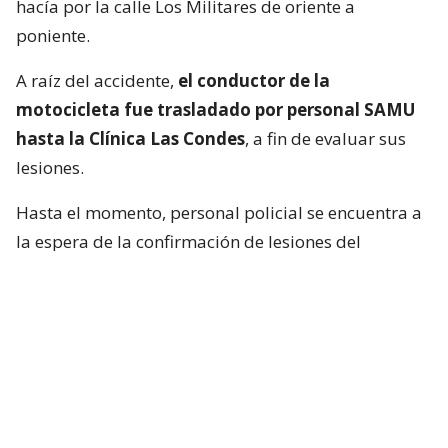
hacía por la calle Los Militares de oriente a
poniente.
A raíz del accidente,
el conductor de la
motocicleta fue trasladado por personal SAMU
hasta la Clínica Las Condes
, a fin de evaluar sus
lesiones.
Hasta el momento, personal policial se encuentra a
la espera de la confirmación de lesiones del
conductor de la motocicleta, así como las
instrucciones de fiscalía.
Francisca García-Huidobro habló con
el periodista
En medio del programa de Chilevisión,
Francisca