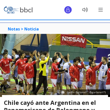
Notas >
Noticia
Gastón Carbonell | @gcarbonell75
Chile cayó ante Argentina en el
Panamericano de Balonmano y