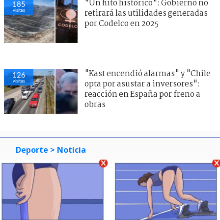
"Un hito histórico": Gobierno no
185
visitas
retirará las utilidades generadas
por Codelco en 2025
"Kast encendió alarmas" y "Chile
126
visitas
opta por asustar a inversores":
reacción en España por freno a
obras
Deporte
> Noticia