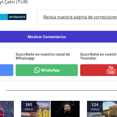
t Çakir (TUR)
Revisa nuestra página de correccione
AVÍSANOS
Mostrar Comentarios
Suscríbete en nuestro canal de
Suscríbete en nuestr
Whatsapp:
Youtube:
185
124
visitas
visitas