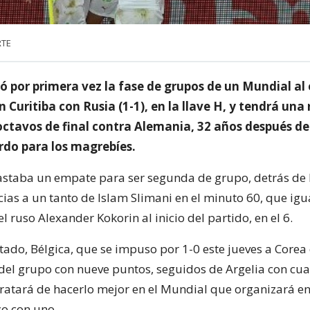
RTE
ró por primera vez la fase de grupos de un Mundial a
n Curitiba con Rusia (1-1), en la llave H, y tendrá un
 octavos de final contra Alemania, 32 años después de
rdo para los magrebíes.
bastaba un empate para ser segunda de grupo, detrás de B
cias a un tanto de Islam Slimani en el minuto 60, que igu
 ruso Alexander Kokorin al inicio del partido, en el 6.
tado, Bélgica, que se impuso por 1-0 este jueves a Corea 
 del grupo con nueve puntos, seguidos de Argelia con cua
tratará de hacerlo mejor en el Mundial que organizará en
co con uno.