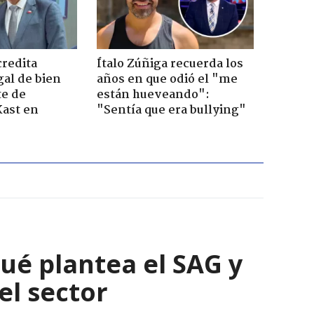
credita
Ítalo Zúñiga recuerda los
gal de bien
años en que odió el "me
te de
están hueveando":
Kast en
"Sentía que era bullying"
qué plantea el SAG y
el sector