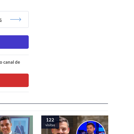
s
o canal de
122
visitas