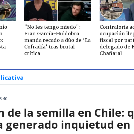
nio
"No les tengo miedo":
Contraloría a
n
Fran García-Huidobro
ocupación ile
o:
manda recado a dúo de ’La
fiscal por par
sta
Cofradía’ tras brutal
delegado de 
crítica
Chañaral
licativa
8:40
 de la semilla en Chile: 
a generado inquietud en 