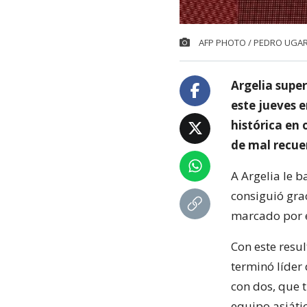
AFP PHOTO / PEDRO UGA
Argelia supe
este jueves e
histórica en
de mal recue
A Argelia le 
consiguió gra
marcado por el
Con este resul
terminó líder
con dos, que 
equipo asiáti