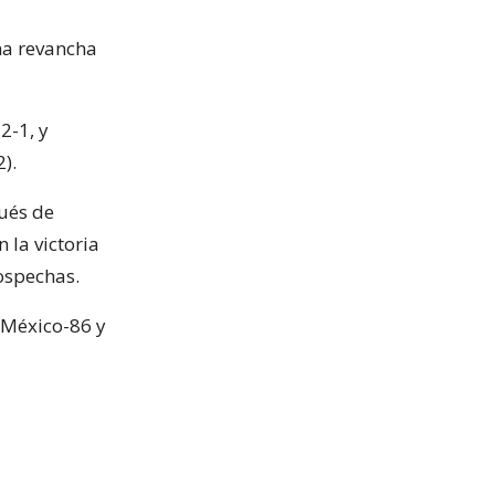
una revancha
2-1, y
).
ués de
 la victoria
sospechas.
 México-86 y