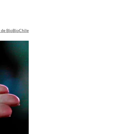
a de BioBioChile