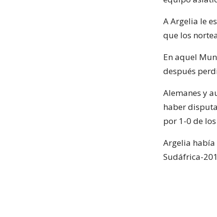
A Argelia le e
que los norte
En aquel Mund
después perdió
Alemanes y au
haber disputad
por 1-0 de los
Argelia había
Sudáfrica-2010