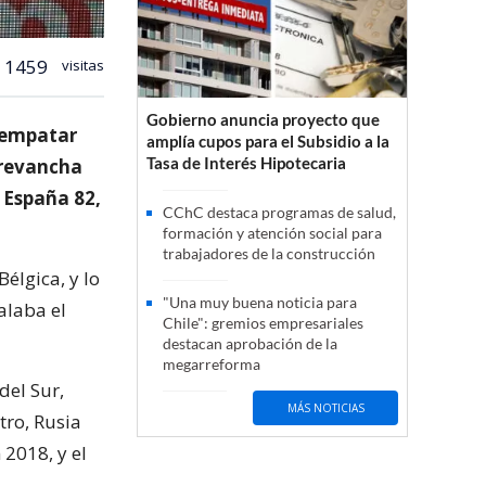
1459
visitas
Gobierno anuncia proyecto que
l empatar
amplía cupos para el Subsidio a la
Tasa de Interés Hipotecaria
a revancha
 España 82,
CChC destaca programas de salud,
formación y atención social para
trabajadores de la construcción
élgica, y lo
"Una muy buena noticia para
alaba el
Chile": gremios empresariales
destacan aprobación de la
megarreforma
del Sur,
MÁS NOTICIAS
tro, Rusia
 2018, y el