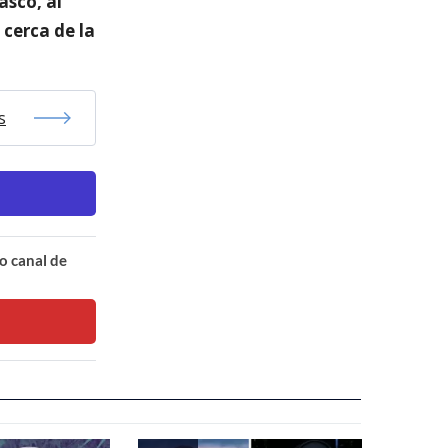
sco, al
cerca de la
s
o canal de