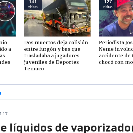
141
127
visitas
visitas
nio
Dos muertos deja colisión
Periodista Jo
ido a
entre furgón y bus que
Neme involuc
ras
trasladaba a jugadores
accidente de 
ndes
juveniles de Deportes
chocó con mot
Temuco
a
1:17
e líquidos de vaporizado