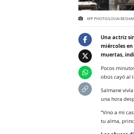
AFP PHOTO/LOUAI BESHA
Una actriz si
miércoles en
muertas, indi
Pocos minutos
obús cayó al l
Salmane vivía 
una hora desp
“Vino a mi cas
tu alma, prin