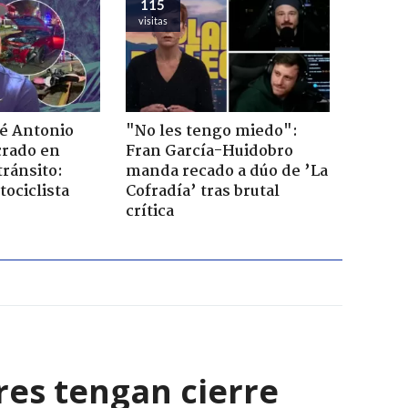
115
visitas
sé Antonio
"No les tengo miedo":
rado en
Fran García-Huidobro
tránsito:
manda recado a dúo de ’La
ociclista
Cofradía’ tras brutal
crítica
res tengan cierre