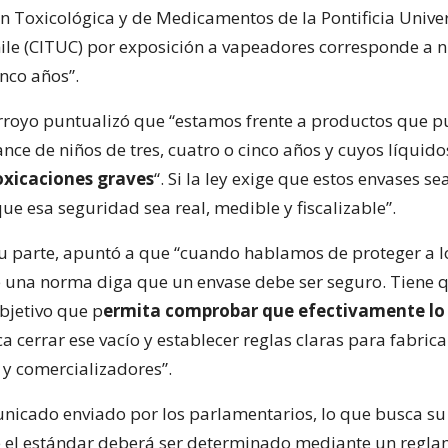
n Toxicológica y de Medicamentos de la Pontificia Unive
hile (CITUC) por exposición a vapeadores corresponde a n
nco años”.
Arroyo puntualizó que “estamos frente a productos que 
nce de niños de tres, cuatro o cinco años y cuyos líquid
oxicaciones graves
“. Si la ley exige que estos envases s
e esa seguridad sea real, medible y fiscalizable”.
su parte, apuntó a que “cuando hablamos de proteger a lo
 una norma diga que un envase debe ser seguro. Tiene q
bjetivo que p
ermita comprobar que efectivamente lo
ca cerrar ese vacío y establecer reglas claras para fabrica
y comercializadores”.
nicado enviado por los parlamentarios, lo que busca su
 el estándar deberá ser determinado mediante un reglam