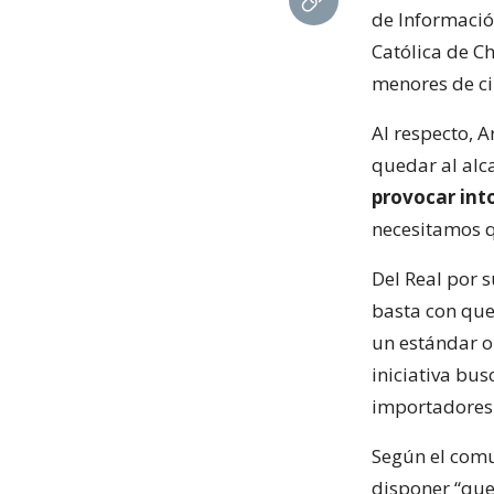
de Informació
Católica de C
menores de ci
Al respecto, 
quedar al alca
provocar int
necesitamos qu
Del Real por 
basta con que
un estándar o
iniciativa bus
importadores 
Según el comu
disponer “que