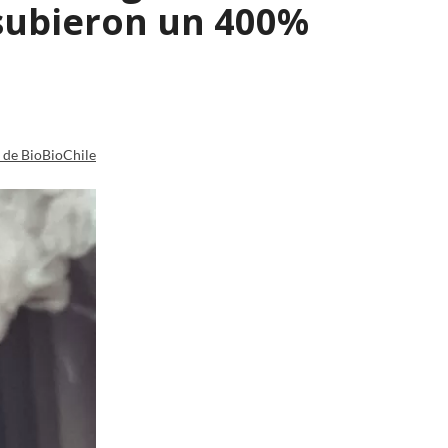
 subieron un 400%
a de BioBioChile