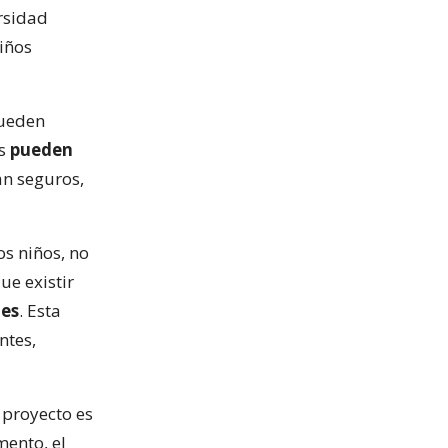
rsidad
iños
pueden
os
pueden
ean seguros,
s niños, no
ue existir
 es
. Esta
ntes,
 proyecto es
ento, el