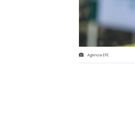
Agencia EFE
El golfista ch
firmó una de 
exclusivo del
National Gol
El capitán de