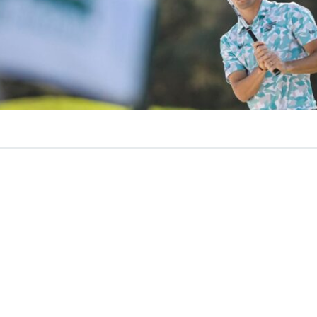
VER RESUMEN
ileno
Joaquín Niemann
dejó atrás semanas de resultados
las mejores tarjetas de la temporada para quedarse com
LIV Golf Nueva York
, torneo que se disputa en el exige
f Club Bedminster
.
 Torque GC completó una brillante primera ronda de 64 g