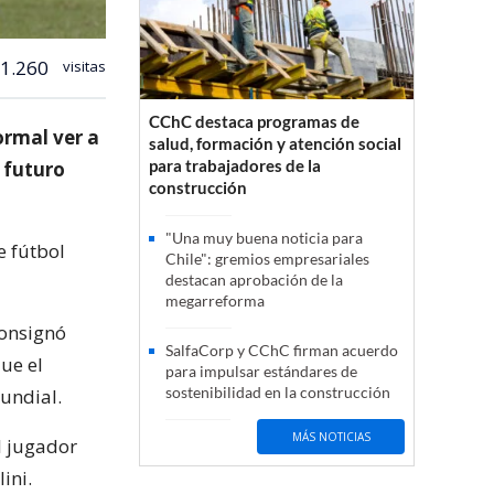
1.260
visitas
CChC destaca programas de
ormal ver a
salud, formación y atención social
para trabajadores de la
 futuro
construcción
"Una muy buena noticia para
e fútbol
Chile": gremios empresariales
destacan aprobación de la
megarreforma
consignó
SalfaCorp y CChC firman acuerdo
ue el
para impulsar estándares de
sostenibilidad en la construcción
undial.
MÁS NOTICIAS
el jugador
ini.