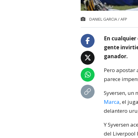
DANIEL GARCIA / AFP
En cualquier 
gente invirt
ganador.
Pero apostar 
parece impens
Syversen, un 
Marca
, el ju
delantero uru
Y Syversen ace
del Liverpool 