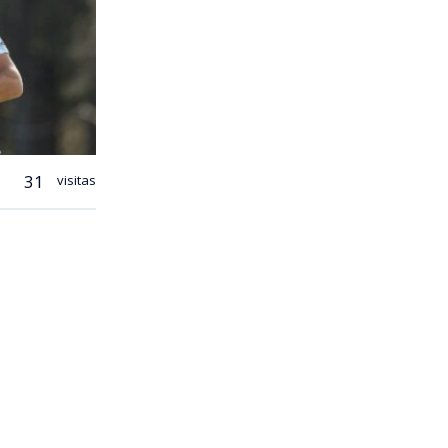
31
visitas
 discretos y
o líder
nte
Trump
olpes, siete