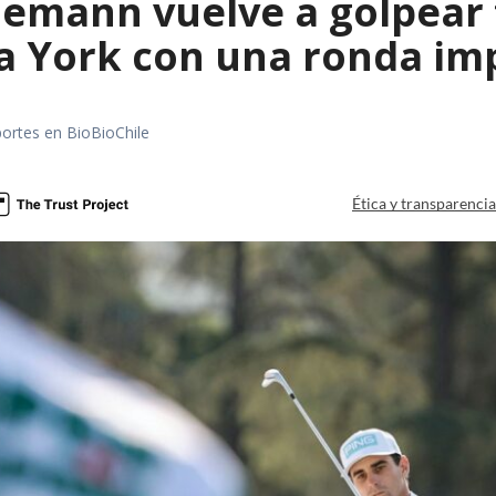
emann vuelve a golpear f
a York con una ronda im
portes en BioBioChile
Ética y transparenci