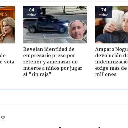
84
74
visitas
visitas
Revelan identidad de
Amparo Nogu
 de
empresario preso por
devolución d
e vota
retener y amenazar de
indemnización
-
muerte a niños por jugar
exige más de
al "rin raja"
millones
:32