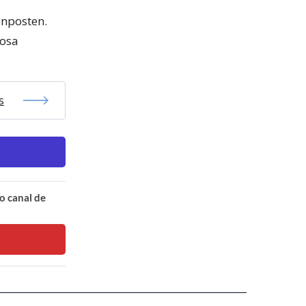
enposten.
iosa
s
o canal de