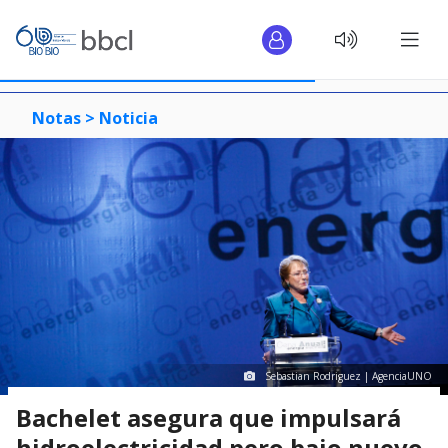
Notas >
Noticia
Sebastian Rodriguez | AgenciaUNO
Bachelet asegura que impulsará
hidroelectricidad pero bajo nuevo