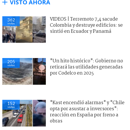
VISTO AHORA
VIDEOS | Terremoto 7,4 sacude
362
visitas
Colombia y destruye edificios: se
sintió en Ecuador y Panamá
"Un hito histórico": Gobierno no
205
visitas
retirará las utilidades generadas
por Codelco en 2025
"Kast encendió alarmas" y "Chile
152
visitas
opta por asustar a inversores":
reacción en España por freno a
obras