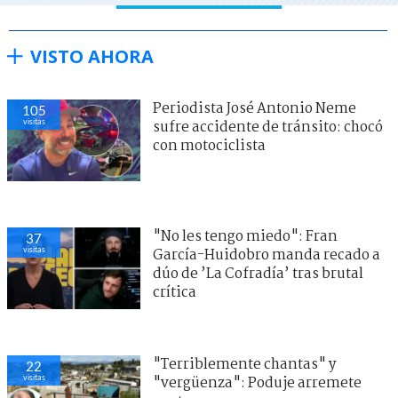
VISTO AHORA
Periodista José Antonio Neme
105
visitas
sufre accidente de tránsito: chocó
con motociclista
"No les tengo miedo": Fran
37
visitas
García-Huidobro manda recado a
dúo de ’La Cofradía’ tras brutal
crítica
"Terriblemente chantas" y
22
visitas
"vergüenza": Poduje arremete