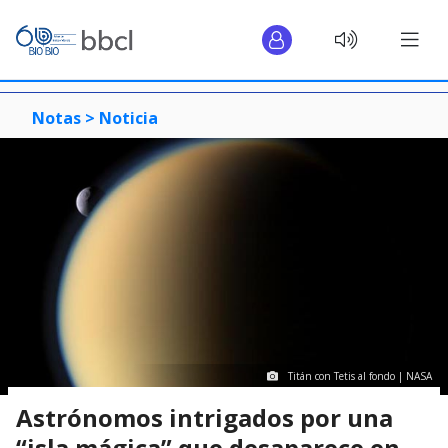
Notas >
Noticia
Titán con Tetis al fondo | NASA
Astrónomos intrigados por una
“isla mágica” que desaparece en