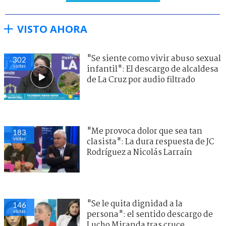
VISTO AHORA
"Se siente como vivir abuso sexual
302
visitas
infantil": El descargo de alcaldesa
de La Cruz por audio filtrado
"Me provoca dolor que sea tan
183
visitas
clasista": La dura respuesta de JC
Rodríguez a Nicolás Larraín
"Se le quita dignidad a la
146
visitas
persona": el sentido descargo de
Lucho Miranda tras cruce