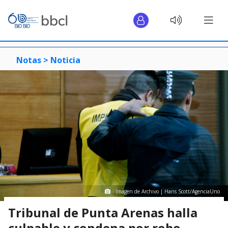
Notas >
Noticia
Imagen de Archivo | Hans Scott/AgenciaUno
Tribunal de Punta Arenas halla
culpable y condena por robo