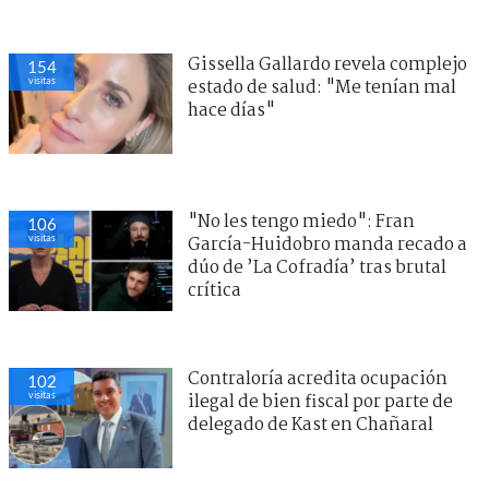
Gissella Gallardo revela complejo
154
visitas
estado de salud: "Me tenían mal
hace días"
"No les tengo miedo": Fran
106
visitas
García-Huidobro manda recado a
dúo de ’La Cofradía’ tras brutal
crítica
Contraloría acredita ocupación
102
visitas
ilegal de bien fiscal por parte de
delegado de Kast en Chañaral