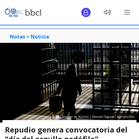
Notas >
Noticia
Imagen de Archivo | Marcelo Segura / AgenciaUno
Repudio genera convocatoria del
“día del orgullo pedófilo”