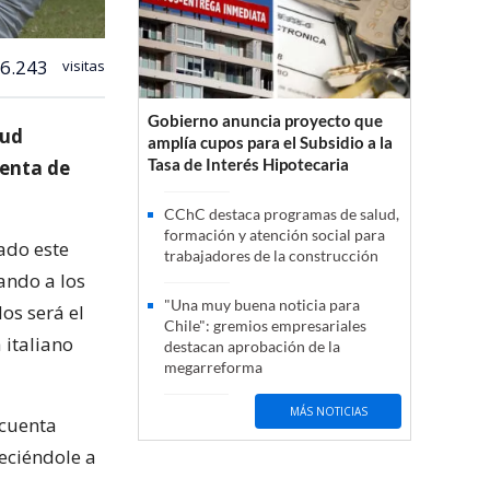
6.243
visitas
Gobierno anuncia proyecto que
tud
amplía cupos para el Subsidio a la
Tasa de Interés Hipotecaria
uenta de
CChC destaca programas de salud,
formación y atención social para
zado este
trabajadores de la construcción
ando a los
"Una muy buena noticia para
os será el
Chile": gremios empresariales
 italiano
destacan aprobación de la
megarreforma
MÁS NOTICIAS
 cuenta
reciéndole a