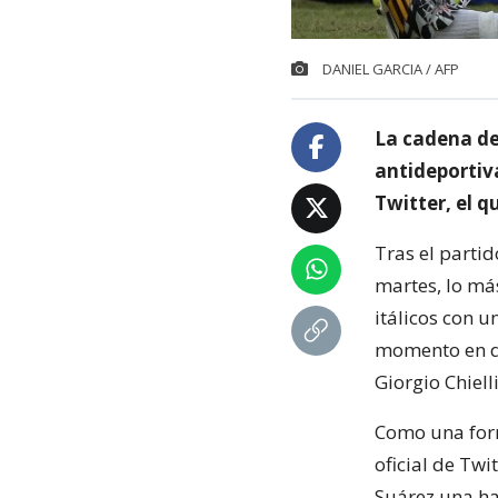
DANIEL GARCIA / AFP
La cadena de
antideportiva
Twitter, el q
Tras el partid
martes, lo má
itálicos con u
momento en qu
Giorgio Chielli
Como una form
oficial de Twi
Suárez una h