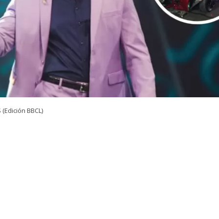
(Edición BBCL)
OLLO
 antecedentes sobre esta noticia, quédate atento a las actualizac
VER RESUMEN