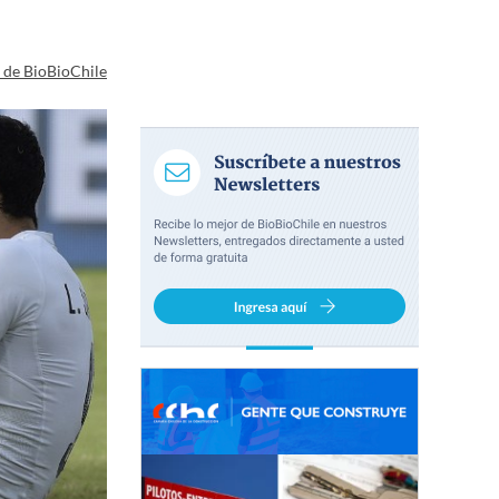
a de BioBioChile