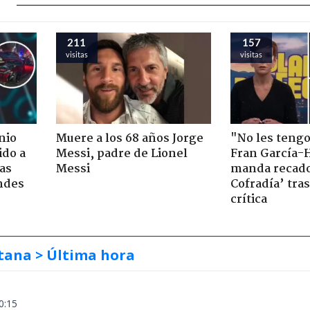
211
157
visitas
visitas
nio
Muere a los 68 años Jorge
"No les teng
ido a
Messi, padre de Lionel
Fran García-
ras
Messi
manda recado
ndes
Cofradía’ tras
crítica
tana
> Última hora
0:15