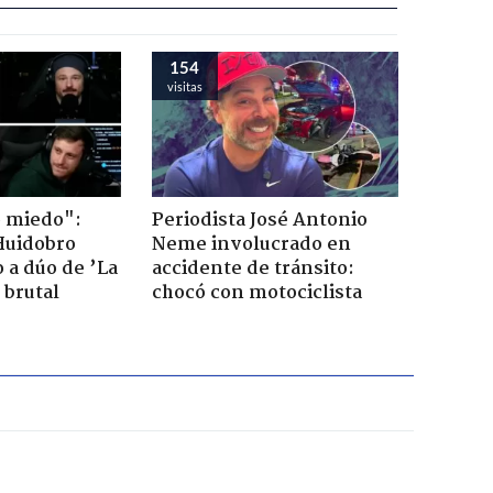
154
visitas
o miedo":
Periodista José Antonio
Huidobro
Neme involucrado en
 a dúo de ’La
accidente de tránsito:
 brutal
chocó con motociclista