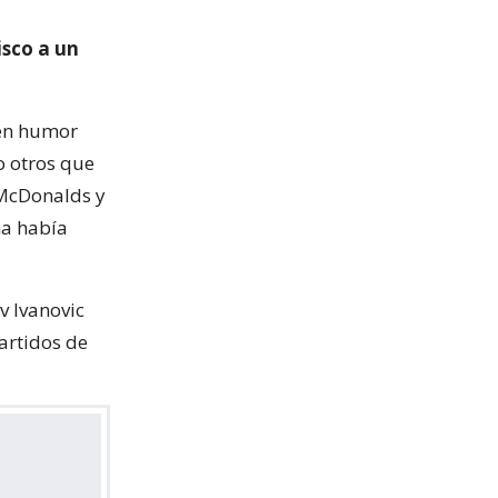
isco a un
uen humor
o otros que
 McDonalds y
ha había
v Ivanovic
partidos de