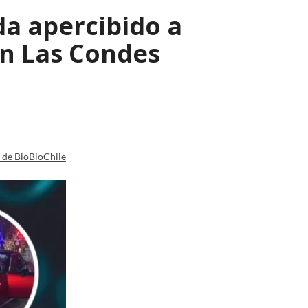
a apercibido a
en Las Condes
a de BioBioChile