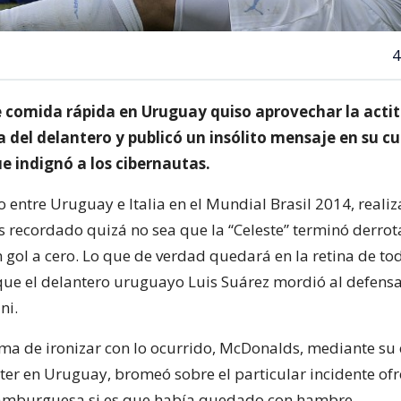
4
 comida rápida en Uruguay quiso aprovechar la acti
 del delantero y publicó un insólito mensaje en su c
ue indignó a los cibernautas.
o entre Uruguay e Italia en el Mundial Brasil 2014, reali
s recordado quizá no sea que la “Celeste” terminó derrot
n gol a cero. Lo que de verdad quedará en la retina de tod
e el delantero uruguayo Luis Suárez mordió al defensa
ni.
a de ironizar con lo ocurrido, McDonalds, mediante su
tter en Uruguay, bromeó sobre el particular incidente of
amburguesa si es que había quedado con hambre.