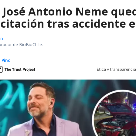
a José Antonio Neme qued
citación tras accidente 
ón
orador de BioBioChile.
 Pino
Ética y transparenci