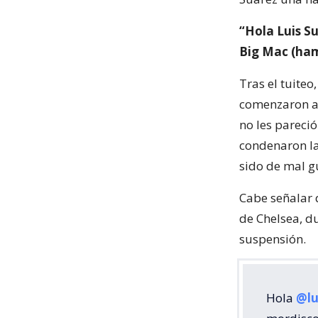
“Hola Luis S
Big Mac (ha
Tras el tuite
comenzaron a 
no les pareci
condenaron la
sido de mal g
Cabe señalar 
de Chelsea, du
suspensión.
Hola
@lu