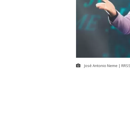
José Antonio Neme | RRSS 
NOTICIA EN DESARR
Estamos recopilando más