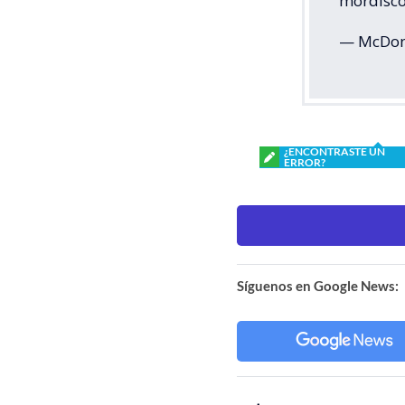
mordisco
— McDon
¿ENCONTRASTE UN
ERROR?
Síguenos en Google News: