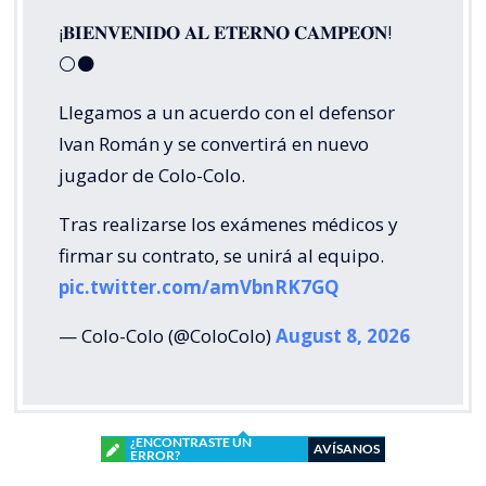
¡𝐁𝐈𝐄𝐍𝐕𝐄𝐍𝐈𝐃𝐎 𝐀𝐋 𝐄𝐓𝐄𝐑𝐍𝐎 𝐂𝐀𝐌𝐏𝐄𝐎́𝐍!
⚪⚫
Llegamos a un acuerdo con el defensor
Ivan Román y se convertirá en nuevo
jugador de Colo-Colo.
Tras realizarse los exámenes médicos y
firmar su contrato, se unirá al equipo.
pic.twitter.com/amVbnRK7GQ
— Colo-Colo (@ColoColo)
August 8, 2026
¿ENCONTRASTE UN
AVÍSANOS
ERROR?