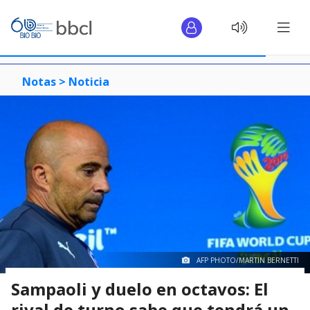
Notas >
Noticia
AFP PHOTO/MARTIN BERNETTI
Sampaoli y duelo en octavos: El
rival de turno sabe que tendrá un