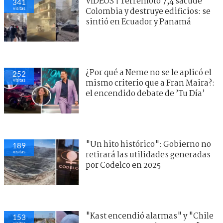
VIDEOS | Terremoto 7,4 sacude
341
visitas
Colombia y destruye edificios: se
sintió en Ecuador y Panamá
¿Por qué a Neme no se le aplicó el
252
visitas
mismo criterio que a Fran Maira?:
el encendido debate de ’Tu Día’
"Un hito histórico": Gobierno no
189
visitas
retirará las utilidades generadas
por Codelco en 2025
"Kast encendió alarmas" y "Chile
153