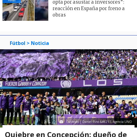
visitas
opta por asustar a inversores":
reacción en España por freno a
obras
Fútbol
> Noticia
Contexto | Daniel Pino &#8211; Agencia UNO
Quiebre en Concepción: dueño de