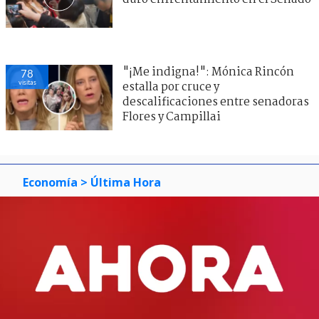
"¡Me indigna!": Mónica Rincón
78
visitas
estalla por cruce y
descalificaciones entre senadoras
Flores y Campillai
Economía
> Última Hora