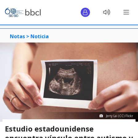
Notas >
Noticia
Jerry Lai (CC) Flickr
Estudio estadounidense
encuentra vínculo entre autismo y