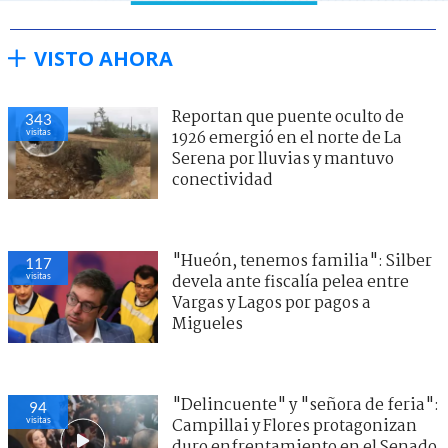
VISTO AHORA
Reportan que puente oculto de
343
visitas
1926 emergió en el norte de La
Serena por lluvias y mantuvo
conectividad
"Hueón, tenemos familia": Silber
117
visitas
devela ante fiscalía pelea entre
Vargas y Lagos por pagos a
Migueles
"Delincuente" y "señora de feria":
94
visitas
Campillai y Flores protagonizan
duro enfrentamiento en el Senado