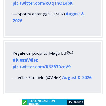
pic.twitter.com/xQqTnOLobK
— SportsCenter (@SC_ESPN)
August 8,
2026
Pegale un poquito, Mago 🧙‍♂️😮‍💨
#JuegaVélez
pic.twitter.com/R62B70zoV9
— Vélez Sarsfield (@Velez)
August 8, 2026
¿ENCONTRASTE UN
AVÍSANOS
ERROR?