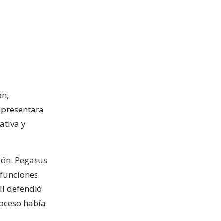
ón,
 presentara
ativa y
ción. Pegasus
 funciones
ll defendió
roceso había