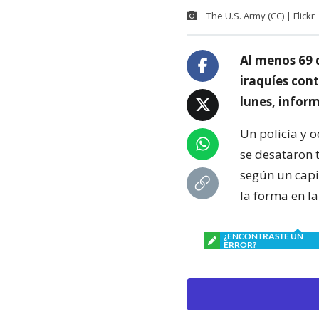
The U.S. Army (CC) | Flickr
Al menos 69 
iraquíes cont
lunes, inform
Un policía y 
se desataron t
según un capi
la forma en l
¿ENCONTRASTE UN
ERROR?