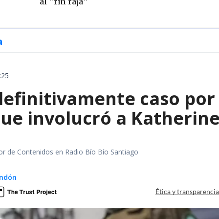
al "rin raja"
a
:25
definitivamente caso por 
ue involucró a Katherine
tor de Contenidos en Radio Bío Bío Santiago
ndón
Ética y transparenci