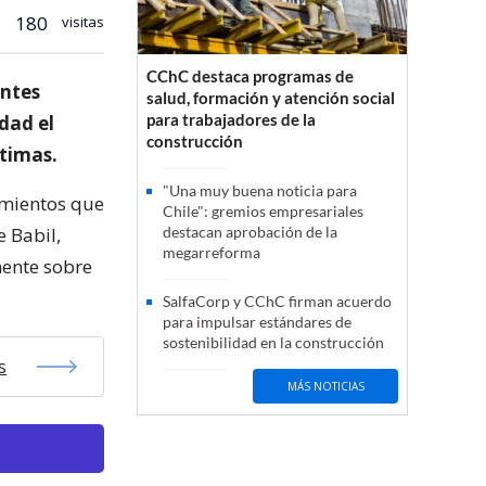
180
visitas
CChC destaca programas de
entes
salud, formación y atención social
para trabajadores de la
dad el
construcción
ctimas.
"Una muy buena noticia para
amientos que
Chile": gremios empresariales
e Babil,
destacan aprobación de la
megarreforma
mente sobre
SalfaCorp y CChC firman acuerdo
para impulsar estándares de
sostenibilidad en la construcción
s
MÁS NOTICIAS