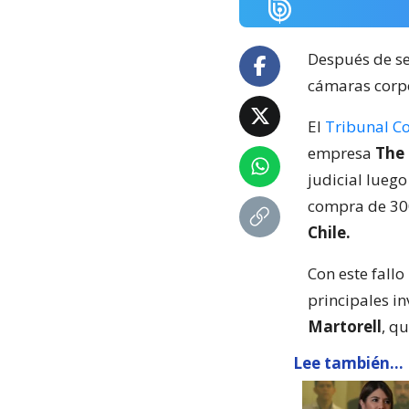
Después de sei
cámaras corpo
El
Tribunal Co
empresa
The
judicial luego
compra de 30
Chile.
Con este fall
principales in
Martorell
, q
Lee también...