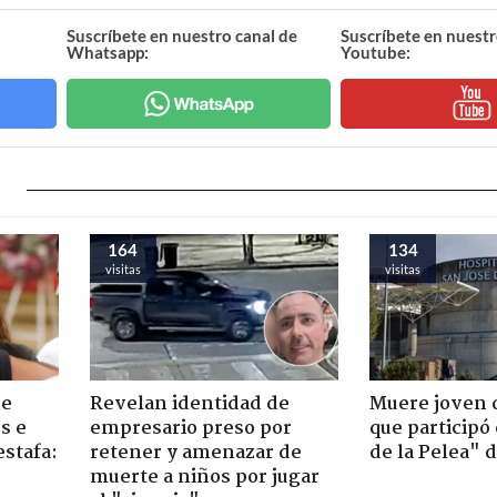
Suscríbete en nuestro canal de
Suscríbete en nuestr
Whatsapp:
Youtube:
164
134
visitas
visitas
de
Revelan identidad de
Muere joven 
s e
empresario preso por
que participó
estafa:
retener y amenazar de
de la Pelea" 
muerte a niños por jugar