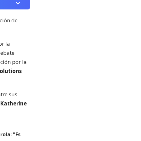
ación de
r la
debate
ación por la
olutions
tre sus
Katherine
ola: "Es