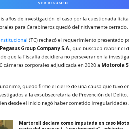
VER RESUMEN
s años de investigación, el caso por la cuestionada licit
rales para Carabineros quedó definitivamente cerrado.
nstitucional
(TC) rechazó el requerimiento presentado po
 Pegasus Group Company S.A
., que buscaba reabrir el 
 de que la Fiscalía decidiera no perseverar en la investig
0 cámaras corporales adjudicada en 2020 a
Motorola S
o unánime, quedó firme el cierre de una causa que tuvo en
vestigados a la exsubsecretaria de Prevención del Delito,
uien desde el inicio negó haber cometido irregularidades.
Martorell declara como imputada en caso Motor
parte del proceso (...) soy inocente", advierte