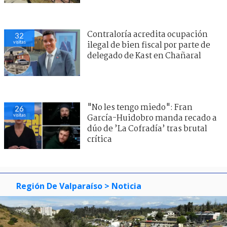
Contraloría acredita ocupación
32
visitas
ilegal de bien fiscal por parte de
delegado de Kast en Chañaral
"No les tengo miedo": Fran
26
visitas
García-Huidobro manda recado a
dúo de ’La Cofradía’ tras brutal
crítica
Región De Valparaíso
> Noticia