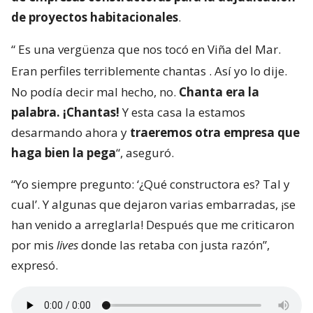
de proyectos habitacionales
.
“
Es una vergüenza que nos tocó en Viña del Mar.
Eran perfiles terriblemente chantas
. Así yo lo dije.
No podía decir mal hecho, no.
Chanta era la
palabra. ¡Chantas!
Y esta casa la estamos
desarmando ahora y
traeremos otra empresa que
haga bien la pega
“, aseguró.
“Yo siempre pregunto: ‘¿Qué constructora es? Tal y
cual’. Y algunas que dejaron varias embarradas, ¡se
han venido a arreglarla! Después que me criticaron
por mis
lives
donde las retaba con justa razón”,
expresó.