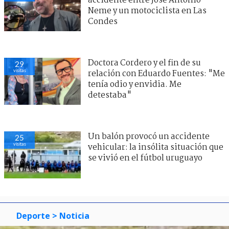
accidente entre José Antonio
Neme y un motociclista en Las
Condes
Doctora Cordero y el fin de su
29
visitas
relación con Eduardo Fuentes: "Me
tenía odio y envidia. Me
detestaba"
Un balón provocó un accidente
25
visitas
vehicular: la insólita situación que
se vivió en el fútbol uruguayo
Deporte
> Noticia