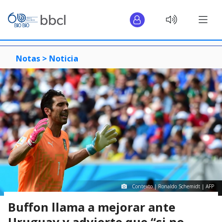
Notas >
Noticia
Contexto | Ronaldo Schemidt | AFP
Buffon llama a mejorar ante
Uruguay y advierte que “si no