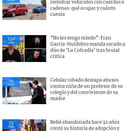
visitas
remolcar vehículos con cuerdas o
cadenas: qué ocupar y cuánto
cuesta
"No les tengo miedo": Fran
104
visitas
García-Huidobro manda recado a
dúo de ’La Cofradía’ tras brutal
crítica
Celular robado destapa abusos
96
visitas
contra niña de un profesor de su
colegio y del conviviente de su
madre
Bebé abandonada hace 32 años
75
visitas
contó su historia de adopción y