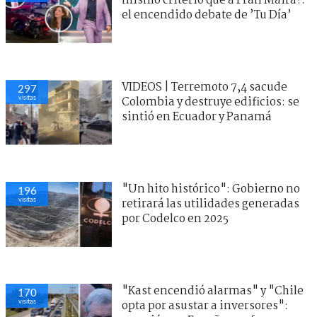
mismo criterio que a Fran Maira?:
el encendido debate de ’Tu Día’
VIDEOS | Terremoto 7,4 sacude
297
visitas
Colombia y destruye edificios: se
sintió en Ecuador y Panamá
"Un hito histórico": Gobierno no
196
visitas
retirará las utilidades generadas
por Codelco en 2025
"Kast encendió alarmas" y "Chile
170
visitas
opta por asustar a inversores":