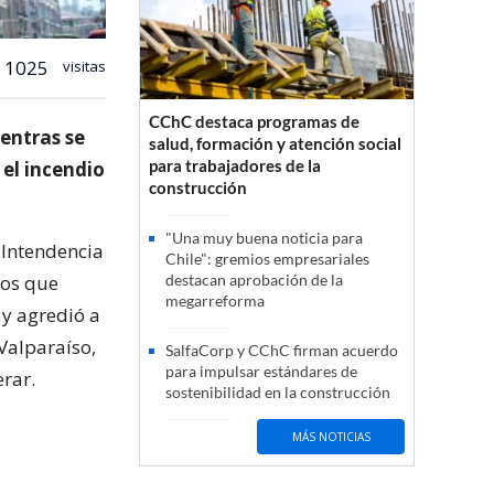
1025
visitas
CChC destaca programas de
entras se
salud, formación y atención social
para trabajadores de la
 el incendio
construcción
"Una muy buena noticia para
 Intendencia
Chile": gremios empresariales
nos que
destacan aprobación de la
megarreforma
 y agredió a
Valparaíso,
SalfaCorp y CChC firman acuerdo
para impulsar estándares de
erar.
sostenibilidad en la construcción
MÁS NOTICIAS