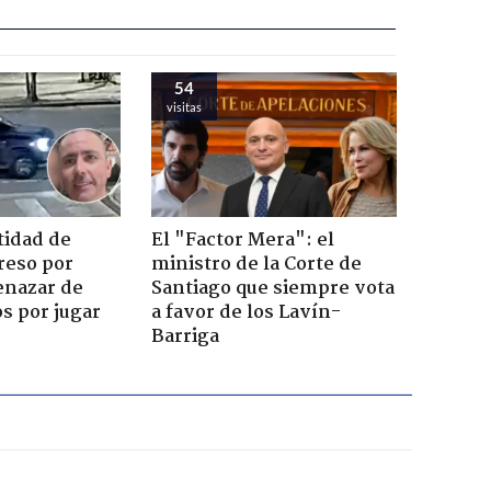
54
visitas
tidad de
El "Factor Mera": el
reso por
ministro de la Corte de
enazar de
Santiago que siempre vota
s por jugar
a favor de los Lavín-
Barriga