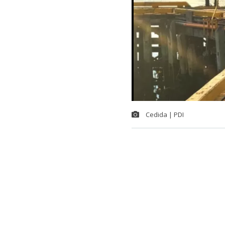
Cedida | PDI
En la provinci
coordinación 
encontraba pró
explotación s