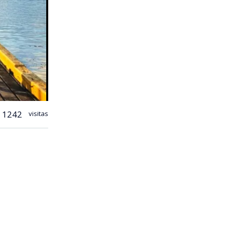
1242
visitas
ños que se
mover la
n Punta