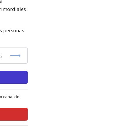
a
primordiales
as personas
s
o canal de