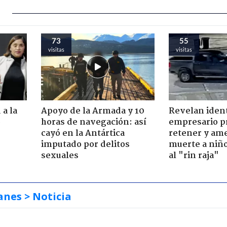
73
55
visitas
visitas
 a la
Apoyo de la Armada y 10
Revelan iden
o
horas de navegación: así
empresario p
cayó en la Antártica
retener y am
imputado por delitos
muerte a niño
sexuales
al "rin raja"
anes
> Noticia