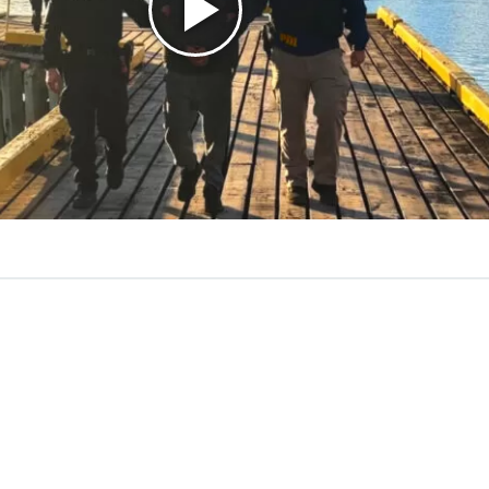
VER RESUMEN
a Antártica Chilena, la Policía de Investigaciones (PDI), en
con la Autoridad Marítima,
detuvo a un hombre de 46 a
fugo de la justicia y es investigado por el delito de pro
exual de niños, niñas y adolescentes
, hechos ocurridos e