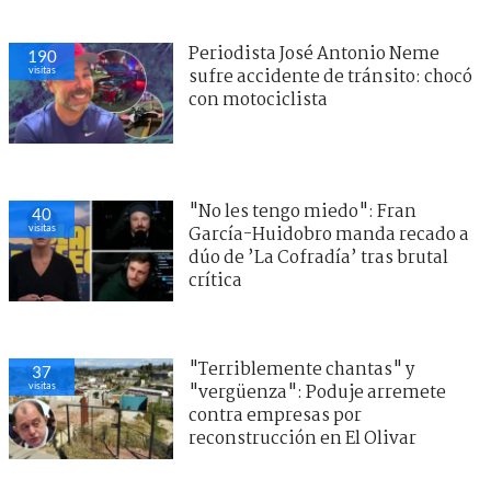
Periodista José Antonio Neme
190
visitas
sufre accidente de tránsito: chocó
con motociclista
"No les tengo miedo": Fran
40
visitas
García-Huidobro manda recado a
dúo de ’La Cofradía’ tras brutal
crítica
"Terriblemente chantas" y
37
visitas
"vergüenza": Poduje arremete
contra empresas por
reconstrucción en El Olivar