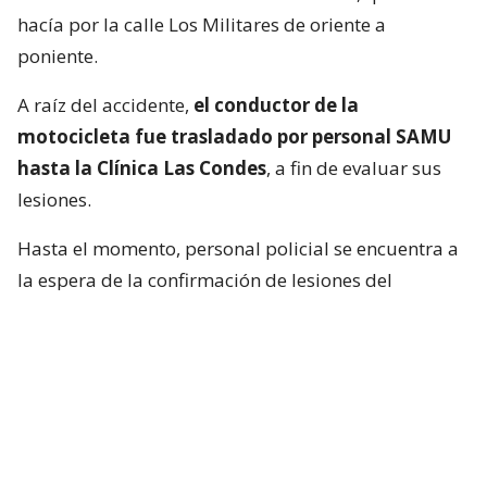
hacía por la calle Los Militares de oriente a
poniente.
A raíz del accidente,
el conductor de la
motocicleta fue trasladado por personal SAMU
hasta la Clínica Las Condes
, a fin de evaluar sus
lesiones.
Hasta el momento, personal policial se encuentra a
la espera de la confirmación de lesiones del
conductor de la motocicleta, así como las
instrucciones de fiscalía.
Francisca García-Huidobro habló con
el periodista
En medio del programa de Chilevisión,
Francisca