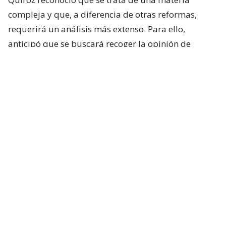
compleja y que, a diferencia de otras reformas,
requerirá un análisis más extenso. Para ello,
anticipó que se buscará recoger la opinión de
académicos y especialistas técnicos de distintas
posiciones.
“Es un tema país y que requiere nuestra atención”,
sostuvo.
Respecto de los plazos, el ministro indicó que la
intención del Ejecutivo es que la comisión comience
sus labores durante la próxima semana.
Lee también...
Exsubsecretario Rodríguez difunde
nuevos test negativos y redobla
ofensiva por caso drogas