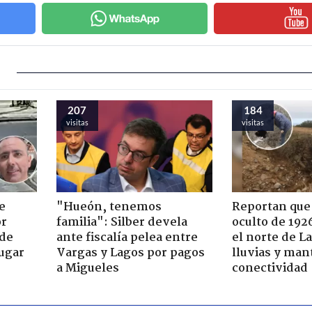
207
184
visitas
visitas
e
"Hueón, tenemos
Reportan que
or
familia": Silber devela
oculto de 192
 de
ante fiscalía pelea entre
el norte de L
jugar
Vargas y Lagos por pagos
lluvias y man
a Migueles
conectividad