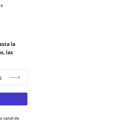
de
asta la
s, las
s
o canal de