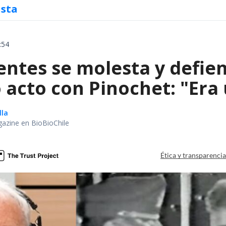
ista
:54
entes se molesta y defie
 acto con Pinochet: "Era
lla
gazine en BioBioChile
Ética y transparenci