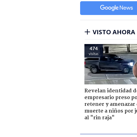
VISTO AHORA
474
visitas
Revelan identidad d
empresario preso p
retener y amenazar
muerte a niños por 
al "rin raja"