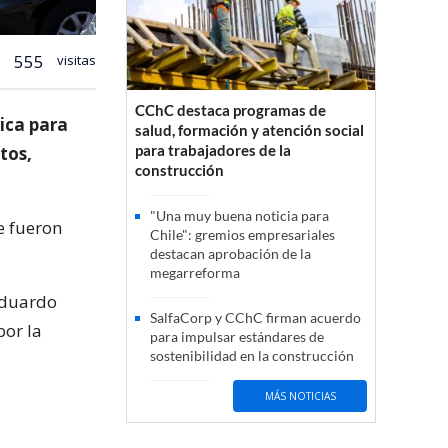
555
visitas
CChC destaca programas de
ica para
salud, formación y atención social
para trabajadores de la
tos,
construcción
"Una muy buena noticia para
e fueron
Chile": gremios empresariales
destacan aprobación de la
megarreforma
 Eduardo
SalfaCorp y CChC firman acuerdo
por la
para impulsar estándares de
sostenibilidad en la construcción
MÁS NOTICIAS