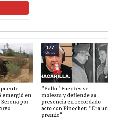
177
visitas
 puente
"Pollo" Fuentes se
6 emergió en
molesta y defiende su
a Serena por
presencia en recordado
tuvo
acto con Pinochet: "Era un
premio"