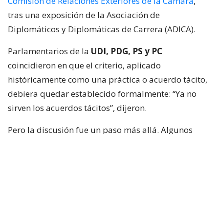
Comisión de Relaciones Exteriores de la Cámara
,
tras una exposición de la Asociación de
Diplomáticos y Diplomáticas de Carrera (ADICA).
Parlamentarios de la
UDI, PDG, PS y PC
coincidieron en que el criterio, aplicado
históricamente como una práctica o acuerdo tácito,
debiera quedar establecido formalmente: “Ya no
sirven los acuerdos tácitos”, dijeron.
Pero la discusión fue un paso más allá. Algunos
integrantes de la instancia plantearon que no basta
con limitar los nombramientos políticos, sino que
quienes ocupen esas embajadas también deberían
cumplir requisitos mínimos para representar al
país.