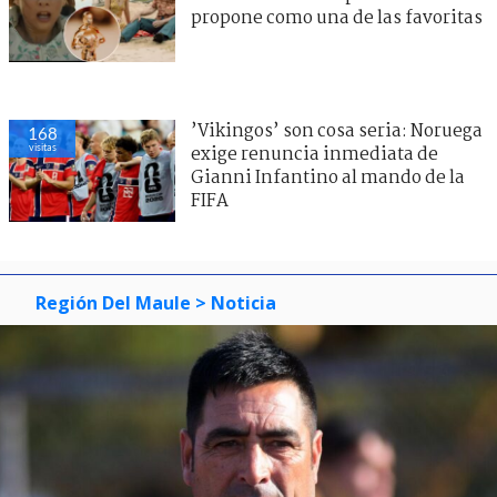
propone como una de las favoritas
’Vikingos’ son cosa seria: Noruega
168
visitas
exige renuncia inmediata de
Gianni Infantino al mando de la
FIFA
Región Del Maule
> Noticia