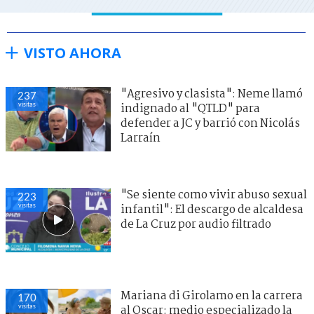
VISTO AHORA
"Agresivo y clasista": Neme llamó
237
visitas
indignado al "QTLD" para
defender a JC y barrió con Nicolás
Larraín
"Se siente como vivir abuso sexual
223
visitas
infantil": El descargo de alcaldesa
de La Cruz por audio filtrado
Mariana di Girolamo en la carrera
170
visitas
al Oscar: medio especializado la