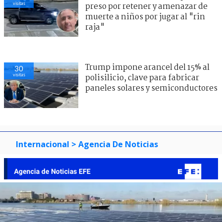
visitas
preso por retener y amenazar de
muerte a niños por jugar al "rin
raja"
Trump impone arancel del 15% al
29
visitas
polisilicio, clave para fabricar
paneles solares y semiconductores
Internacional
> Agencia De Noticias