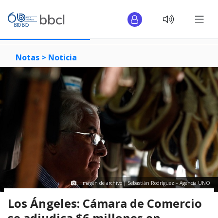
Notas >
Noticia
Imagen de archivo | Sebastián Rodríguez – Agencia UNO
Los Ángeles: Cámara de Comercio
se adjudica $6 millones en