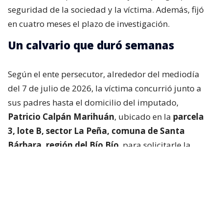
seguridad de la sociedad y la víctima. Además, fijó
en cuatro meses el plazo de investigación.
Un calvario que duró semanas
Según el ente persecutor, alrededor del mediodía
del 7 de julio de 2026, la víctima concurrió junto a
sus padres hasta el domicilio del imputado,
Patricio Calpán Marihuán
, ubicado en la
parcela
3, lote B, sector La Peña, comuna de Santa
Bárbara, región del Bío Bío
, para solicitarle la
devolución de una motosierra que le habían
prestado.
El imputado aceptó entregar la especie,
bajo la
condición de que la víctima se quedara a