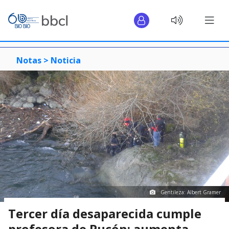
Notas >
Noticia
Gentileza: Albert Gramer
Tercer día desaparecida cumple
profesora de Pucón: aumenta