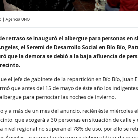
od | Agencia UNO
de retraso se inauguró el albergue para personas en s
Ángeles, el Seremi de Desarrollo Social en Bío Bío, Pat
uró que la demora se debió a la baja afluencia de per
 recinto.
e el jefe de gabinete de la repartición en Bío Bío, Juan
irmó que antes del 15 de mayo de éste año los indigentes
albergue para pernoctar las noches de invierno.
to y a más de un mes del anuncio, recién éste miércoles e
cinto, que acogerá a 30 personas en situación de calle y
a nivel regional no superan el 78% de uso, por ello se ret
os Ángeles, argumentando que se deben utilizar de mane