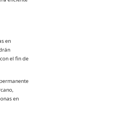
as en
ndrán
con el fin de
o permanente
rcano,
sonas en