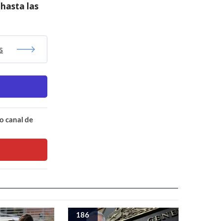
 hasta las
s
o canal de
186