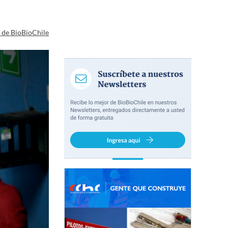
a de BioBioChile