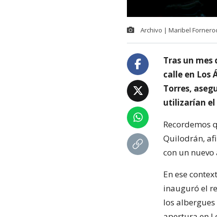
Archivo | Maribel Forner
Tras un mes 
calle en Los 
Torres, aseg
utilizarían el
Recordemos qu
Quilodrán, af
con un nuevo 
En ese contex
inauguró el re
los albergues 
apertura en L