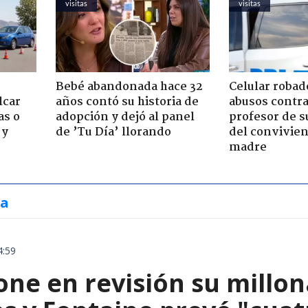
visitas
visitas
Bebé abandonada hace 32
Celular robad
lcar
años contó su historia de
abusos contra
as o
adopción y dejó al panel
profesor de s
 y
de ’Tu Día’ llorando
del convivien
madre
ia
4:59
ne en revisión su millon