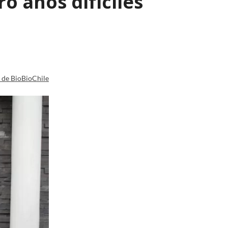
o años difíciles"
a de BioBioChile