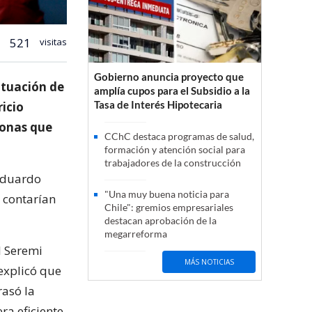
521
visitas
Gobierno anuncia proyecto que
ituación de
amplía cupos para el Subsidio a la
Tasa de Interés Hipotecaria
ricio
sonas que
CChC destaca programas de salud,
formación y atención social para
trabajadores de la construcción
 Eduardo
"Una muy buena noticia para
 contarían
Chile": gremios empresariales
destacan aprobación de la
megarreforma
l Seremi
MÁS NOTICIAS
 explicó que
rasó la
ra eficiente