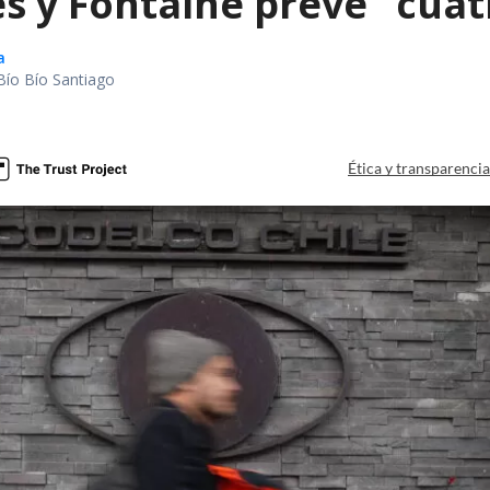
s y Fontaine prevé "cuatr
a
Bío Bío Santiago
Ética y transparenci