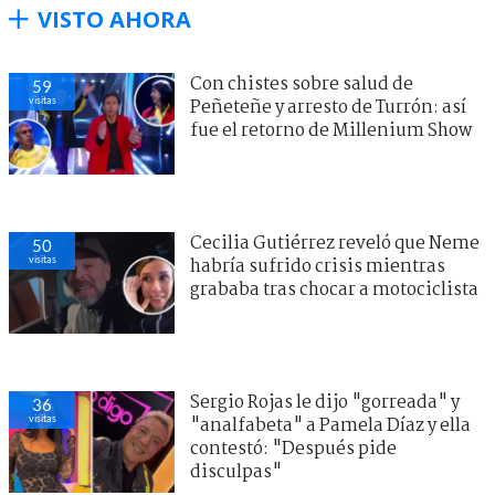
VISTO AHORA
Con chistes sobre salud de
59
visitas
Peñeteñe y arresto de Turrón: así
fue el retorno de Millenium Show
Cecilia Gutiérrez reveló que Neme
50
visitas
habría sufrido crisis mientras
grababa tras chocar a motociclista
Sergio Rojas le dijo "gorreada" y
36
visitas
"analfabeta" a Pamela Díaz y ella
contestó: "Después pide
disculpas"