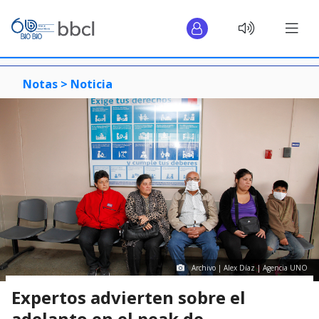
Notas >
Noticia
Archivo | Alex Díaz | Agencia UNO
Expertos advierten sobre el
adelanto en el peak de