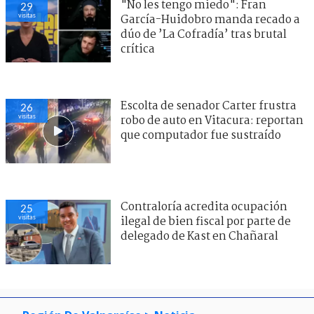
"No les tengo miedo": Fran
29
visitas
García-Huidobro manda recado a
dúo de ’La Cofradía’ tras brutal
crítica
Escolta de senador Carter frustra
26
visitas
robo de auto en Vitacura: reportan
que computador fue sustraído
Contraloría acredita ocupación
25
visitas
ilegal de bien fiscal por parte de
delegado de Kast en Chañaral