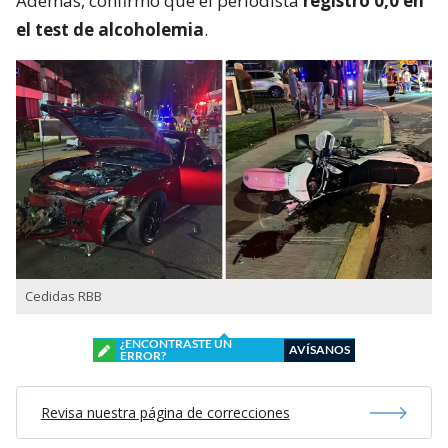
Además, confirmó que el periodista
registró 0,0 en
el test de alcoholemia
.
Cedidas RBB
¿ENCONTRASTE UN
AVÍSANOS
ERROR?
Revisa nuestra página de correcciones