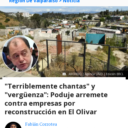
Región De Valparaíso
> Noticia
ARCHIVO | Agencia UNO | Edición BBCL
"Terriblemente chantas" y
"vergüenza": Poduje arremete
contra empresas por
reconstrucción en El Olivar
Fabián Corrotea