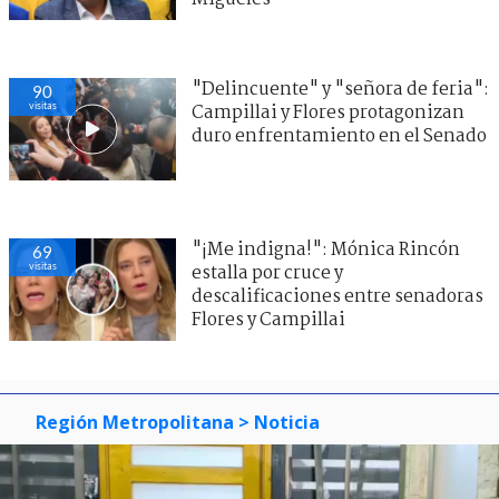
"Delincuente" y "señora de feria":
90
visitas
Campillai y Flores protagonizan
duro enfrentamiento en el Senado
"¡Me indigna!": Mónica Rincón
69
visitas
estalla por cruce y
descalificaciones entre senadoras
Flores y Campillai
Región Metropolitana
> Noticia