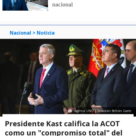
nacional
Nacional
> Noticia
Agencia UNO | Sebastián Beltrán Gaete
Presidente Kast califica la ACOT
como un "compromiso total" del