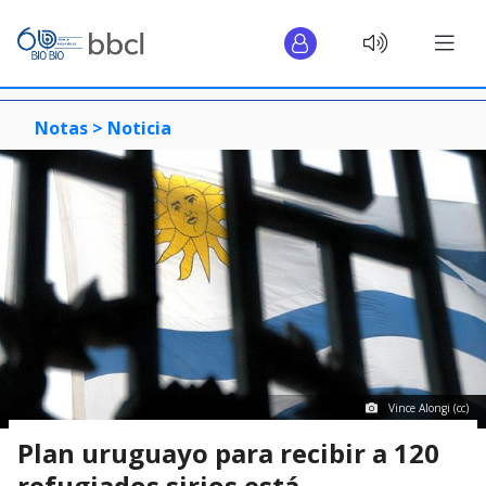
Notas >
Noticia
Vince Alongi (cc)
Plan uruguayo para recibir a 120
refugiados sirios está