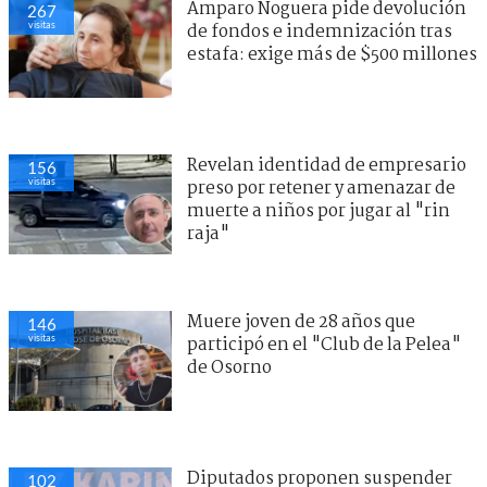
Amparo Noguera pide devolución
267
visitas
de fondos e indemnización tras
estafa: exige más de $500 millones
Revelan identidad de empresario
156
visitas
preso por retener y amenazar de
muerte a niños por jugar al "rin
raja"
Muere joven de 28 años que
146
visitas
participó en el "Club de la Pelea"
de Osorno
Diputados proponen suspender
102