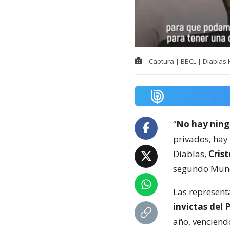
Captura | BBCL | Diablas
“
No hay ning
privados, hay
Diablas,
Cris
segundo Mund
Las represent
invictas del
año, venciendo