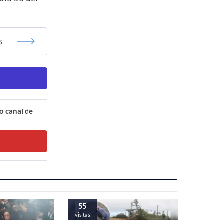
s
o canal de
55
visitas