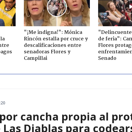
"¡Me indigna!": Mónica
"Delincuente
la
Rincón estalla por cruce y
de feria": Cam
ntre
descalificaciones entre
Flores prota
pagos
senadoras Flores y
enfrentamien
Campillai
Senado
:20
 por cancha propia al pro
Las Diablas para codears