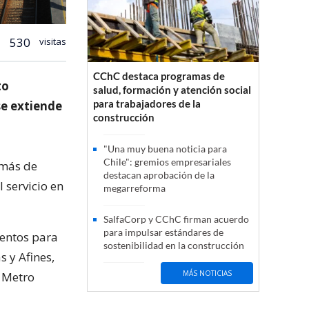
530
visitas
CChC destaca programas de
to
salud, formación y atención social
para trabajadores de la
se extiende
construcción
"Una muy buena noticia para
Chile": gremios empresariales
 más de
destacan aprobación de la
 servicio en
megarreforma
SalfaCorp y CChC firman acuerdo
para impulsar estándares de
ientos para
sostenibilidad en la construcción
s y Afines,
MÁS NOTICIAS
 Metro