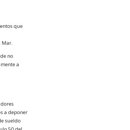
ientos que
l Mar.
 de no
vamente a
adores
os a deponer
de sueldo
ulo 50 del