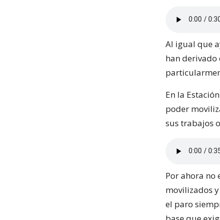
Al igual que a
han derivado 
particularmen
En la Estació
poder moviliz
sus trabajos o
Por ahora no 
movilizados y
el paro siemp
base que exige