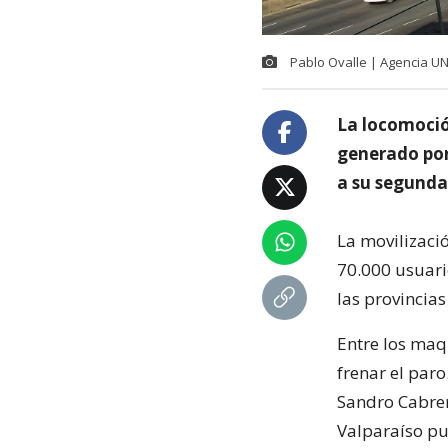
Pablo Ovalle | Agencia U
La locomoció
generado por
a su segunda
La movilizació
70.000 usuari
las provincia
Entre los maq
frenar el paro
Sandro Cabrer
Valparaíso pu