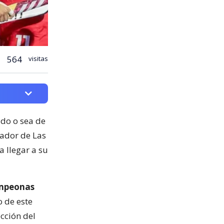
564
visitas
ado o sea de
nador de Las
a llegar a su
mpeonas
 de este
ección del