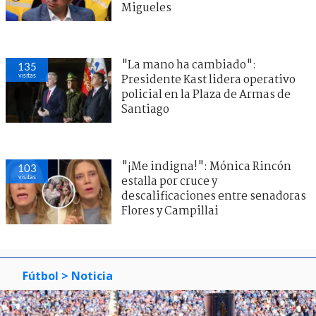
Migueles
"La mano ha cambiado":
135
visitas
Presidente Kast lidera operativo
policial en la Plaza de Armas de
Santiago
"¡Me indigna!": Mónica Rincón
103
visitas
estalla por cruce y
descalificaciones entre senadoras
Flores y Campillai
Fútbol
> Noticia