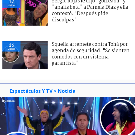
Sergio Rojas le dijo "gorreada" y
17
visitas
"analfabeta" a Pamela Díaz y ella
contestó: "Después pide
disculpas"
Squella arremete contra Tohá por
16
visitas
agenda de seguridad: "Se sienten
cómodos con un sistema
garantista"
Espectáculos Y TV
> Noticia