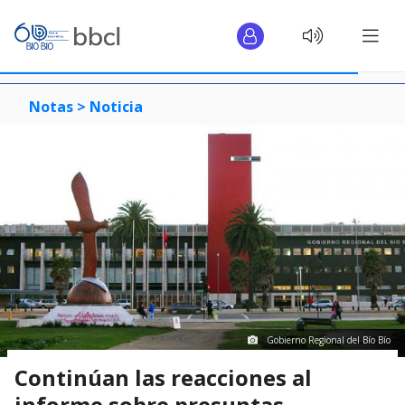
Notas >
Noticia
Gobierno Regional del Bío Bío
Continúan las reacciones al
informe sobre presuntas