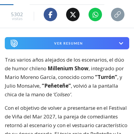
5302
visitas
VER RESUMEN
Tras varios años alejados de los escenarios, el dúo
de humor chileno
Millenium Show
, integrado por
Mario Moreno García, conocido como
“Turrón”
, y
Julio Monsalve,
“Peñeteñe”
, volvió a la pantalla
chica de la mano de
‘Coliseo’
.
Con el objetivo de volver a presentarse en el Festival
de Viña del Mar 2027, la pareja de comediantes
retornó al escenario y con el vestuario característico
de su época dorada. El traje rojo de Peñeteñe y la