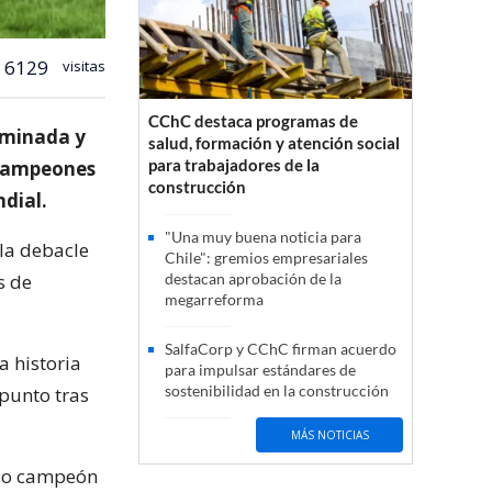
6129
visitas
CChC destaca programas de
liminada y
salud, formación y atención social
para trabajadores de la
s campeones
construcción
dial.
"Una muy buena noticia para
la debacle
Chile": gremios empresariales
s de
destacan aprobación de la
megarreforma
SalfaCorp y CChC firman acuerdo
a historia
para impulsar estándares de
sostenibilidad en la construcción
punto tras
MÁS NOTICIAS
ido campeón