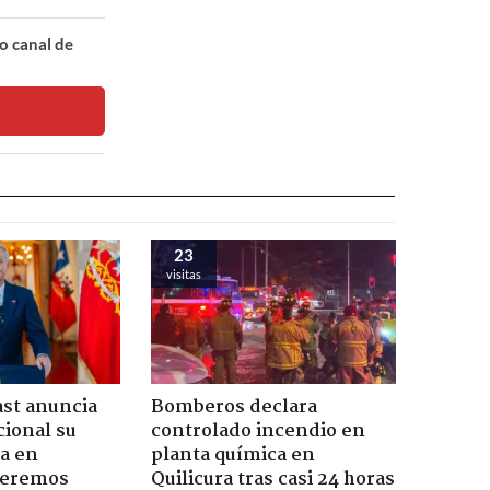
o canal de
23
visitas
ast anuncia
Bomberos declara
ional su
controlado incendio en
a en
planta química en
Seremos
Quilicura tras casi 24 horas