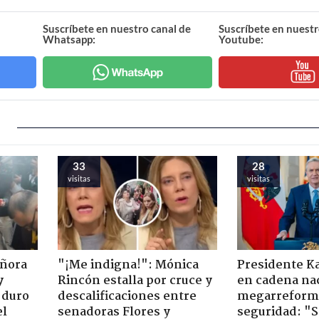
Suscríbete en nuestro canal de
Suscríbete en nuestr
Whatsapp:
Youtube:
33
28
visitas
visitas
eñora
"¡Me indigna!": Mónica
Presidente K
y
Rincón estalla por cruce y
en cadena nac
 duro
descalificaciones entre
megarreform
el
senadoras Flores y
seguridad: "