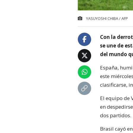
YASUYOSHI CHIBA / AFP
Con la derrot
se une de es
del mundo qu
España, humil
este miércole
clasificarse, 
El equipo de V
en despedirse
dos partidos.
Brasil cayó e