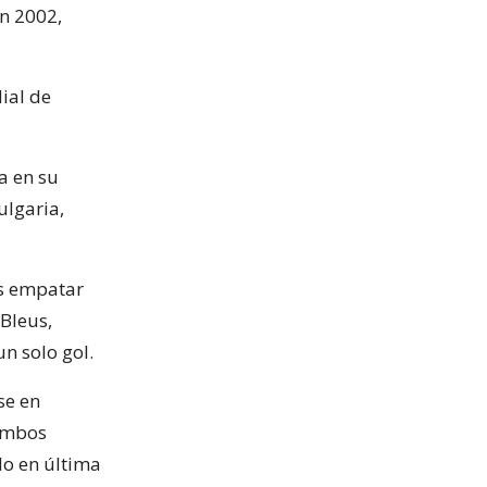
en 2002,
ial de
a en su
ulgaria,
as empatar
 Bleus,
n solo gol.
se en
 ambos
do en última