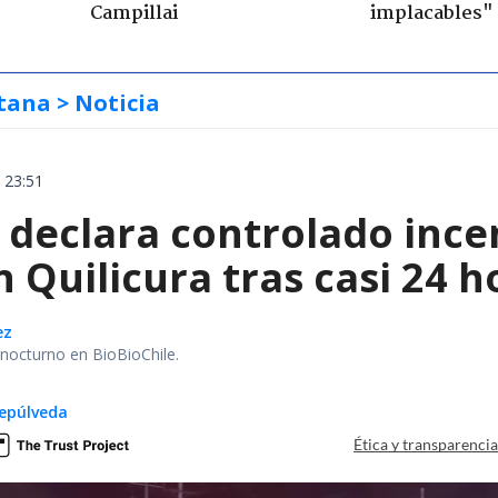
Campillai
implacables"
tana
> Noticia
 23:51
declara controlado ince
 Quilicura tras casi 24 
ez
r nocturno en BioBioChile.
epúlveda
Ética y transparenci