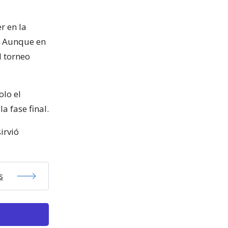
r en la
. Aunque en
l torneo
olo el
 fase final.
irvió
s