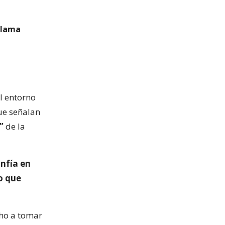
 llama
el entorno
que señalan
”
de la
nfía en
o que
cho a tomar