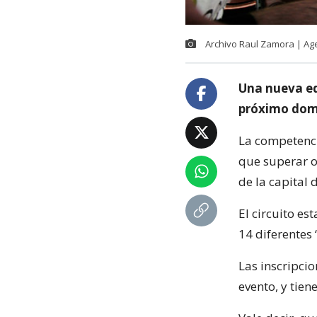
Archivo Raul Zamora | Ag
Una nueva edi
próximo domi
La competenci
que superar o
de la capital d
El circuito e
14 diferentes 
Las inscripcion
evento, y tien