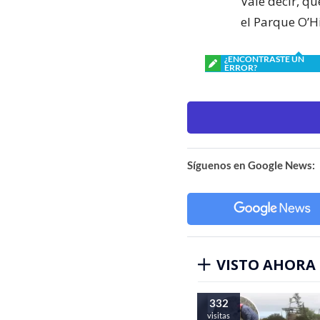
Vale decir, qu
el Parque O’H
¿ENCONTRASTE UN
ERROR?
Síguenos en Google News:
VISTO AHORA
332
visitas