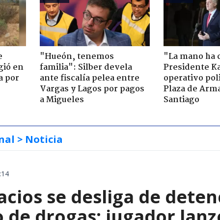
e
"Hueón, tenemos
"La mano ha 
gió en
familia": Silber devela
Presidente Ka
a por
ante fiscalía pelea entre
operativo poli
Vargas y Lagos por pagos
Plaza de Arm
a Migueles
Santiago
nal
> Noticia
:14
acios se desliga de dete
co de drogas: jugador la