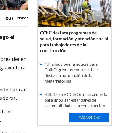
380
visitas
CChC destaca programas de
ago el
salud, formación y atención social
para trabajadores de la
construcción
ores tienen
"Una muy buena noticia para
ng-aventura
Chile": gremios empresariales
destacan aprobación de la
megarreforma
donde habrán
SalfaCorp y CChC firman acuerdo
redores.
para impulsar estándares de
sostenibilidad en la construcción
al del
MÁS NOTICIAS
.