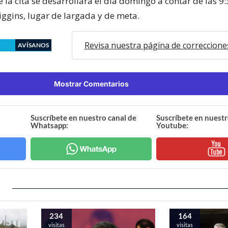
e la cita se desarrollará el día domingo a contar de las 9
iggins, lugar de largada y de meta.
Revisa nuestra página de correccione
AVÍSANOS
Mostrar Comentarios
Suscríbete en nuestro canal de
Suscríbete en nuestr
Whatsapp:
Youtube:
234
164
visitas
visitas