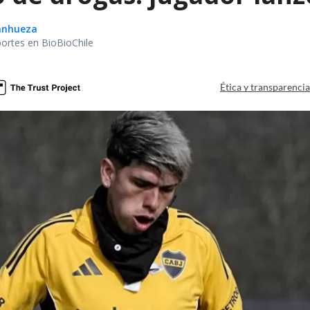
Sanhueza
portes en BioBioChile
Ética y transparenci