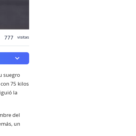
777
visitas
u suegro
con 75 kilos
iguió la
ombre del
demás, un