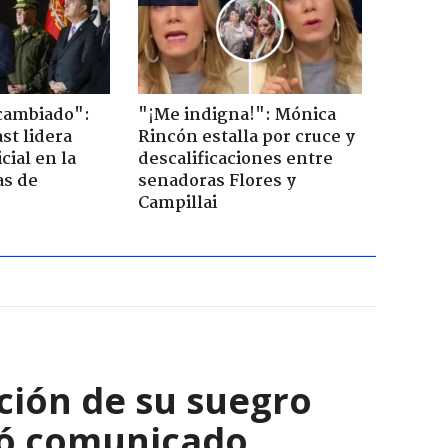
cambiado":
"¡Me indigna!": Mónica
st lidera
Rincón estalla por cruce y
cial en la
descalificaciones entre
as de
senadoras Flores y
Campillai
nción de su suegro
nzó comunicado