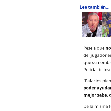
Lee también...
Pese a que
no
del jugador 
que su nomb
Policía de Inv
“Palacios pie
poder ayudar
mejor sabe, q
De la misma f