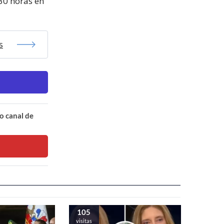
:30 horas en
s
o canal de
105
visitas