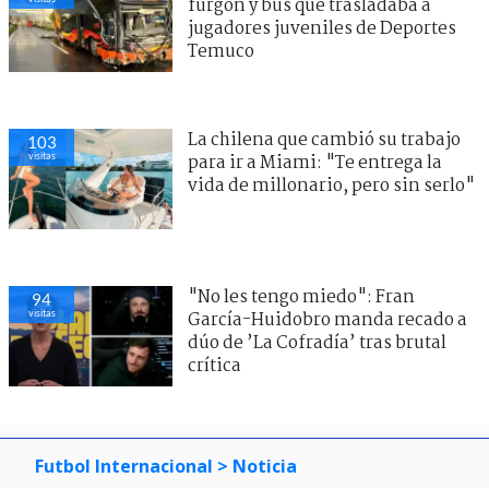
furgón y bus que trasladaba a
jugadores juveniles de Deportes
Temuco
La chilena que cambió su trabajo
103
visitas
para ir a Miami: "Te entrega la
vida de millonario, pero sin serlo"
"No les tengo miedo": Fran
94
visitas
García-Huidobro manda recado a
dúo de ’La Cofradía’ tras brutal
crítica
Futbol Internacional
> Noticia