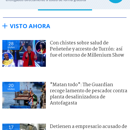
VISTO AHORA
Con chistes sobre salud de
28
visitas
Peñeteñe y arresto de Turrón: así
fue el retorno de Millenium Show
"Matan todo": The Guardian
20
visitas
recoge lamento de pescador contra
planta desalinizadora de
Antofagasta
Detienen a empresario acusado de
17