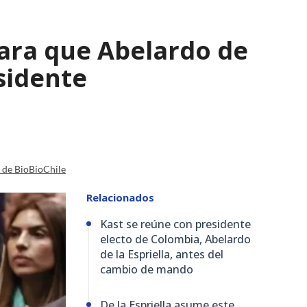
para que Abelardo de
esidente
a de BioBioChile
Relacionados
Kast se reúne con presidente
electo de Colombia, Abelardo
de la Espriella, antes del
cambio de mando
De la Espriella asume este