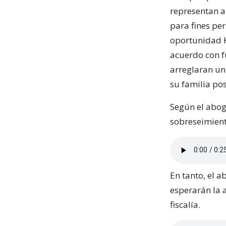
representan al
para fines pe
oportunidad K
acuerdo con f
arreglaran un
su familia po
Según el abog
sobreseimiento
En tanto, el 
esperarán la 
fiscalía.