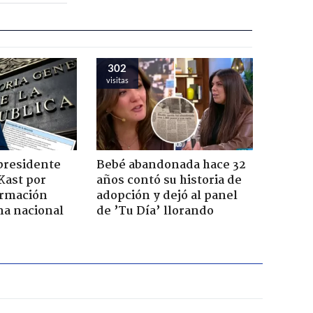
302
visitas
presidente
Bebé abandonada hace 32
Kast por
años contó su historia de
ormación
adopción y dejó al panel
na nacional
de ’Tu Día’ llorando