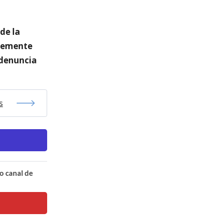
de la
ntemente
 denuncia
s
o canal de