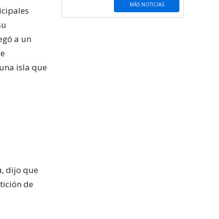
MÁS NOTICIAS
icipales
su
egó a un
ue
una isla que
, dijo que
tición de