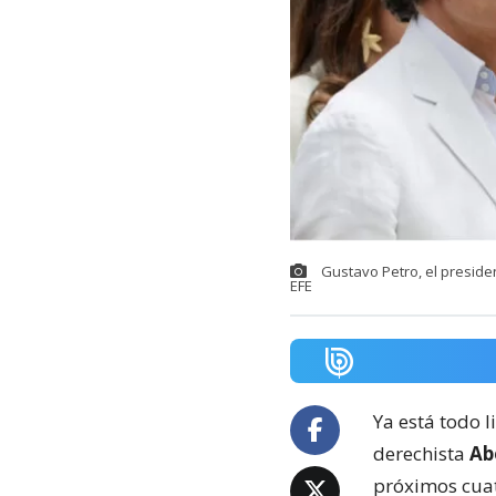
Gustavo Petro, el preside
EFE
Ya está todo l
derechista
Abe
próximos cuat