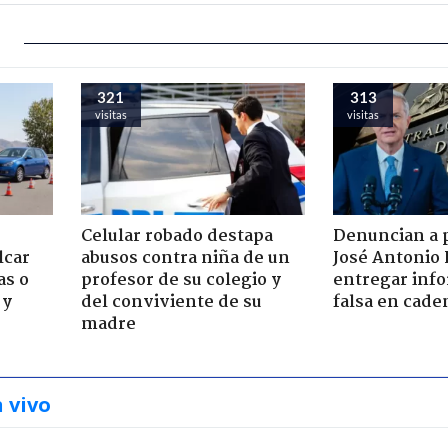
321
313
visitas
visitas
Celular robado destapa
Denuncian a 
lcar
abusos contra niña de un
José Antonio 
as o
profesor de su colegio y
entregar inf
 y
del conviviente de su
falsa en cade
madre
n vivo