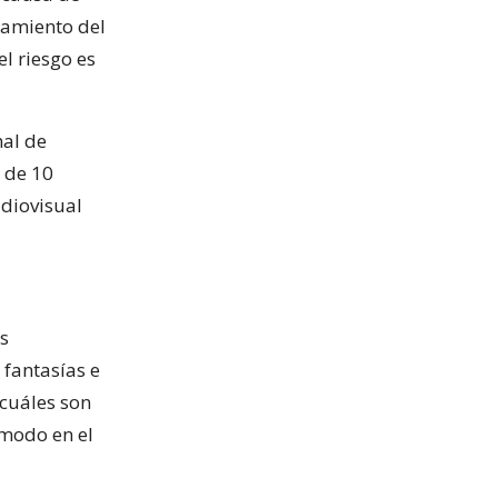
iamiento del
el riesgo es
nal de
 de 10
diovisual
s
 fantasías e
 cuáles son
 modo en el