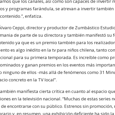
amos que los canales, así como son capaces de invertir m
ros y programas farándula, se atrevan a invertir también
 contenido.”, enfatiza.
Álvaro Ceppi, director y productor de Zumbástico Estudios
mania de parte de su directora y también manifestó su f
btenido ya que es un premio también para los realizador
ento es algo inédito en la tv para niños chilena, tanto co
cional para su primera temporada. Es increíble como 
nominados y ganan premios en los eventos más important
ro ninguno de ellos -más allá de fenómenos como 31 Min
cio concreto en la TV local”.
ambién manifiesta cierta crítica en cuanto al espacio que
ones en la televisión nacional. “Muchas de estas series 
d de encontrarse con su público. Estrenos sin promoción,
rario y, en resumen, una exhibición deficiente ha sido l