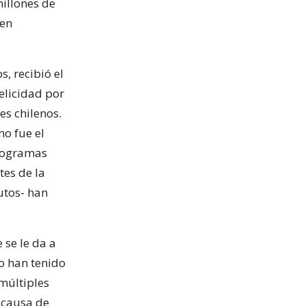
illones de
 en
, recibió el
elicidad por
es chilenos.
mo fue el
programas
es de la
utos- han
 se le da a
no han tenido
 múltiples
a causa de