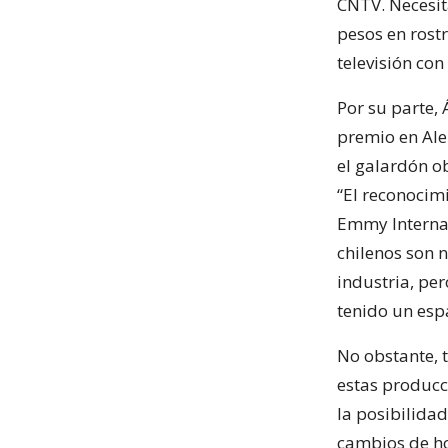
CNTV. Necesit
pesos en rost
televisión con
Por su parte, 
premio en Ale
el galardón o
“El reconocimi
Emmy Interna
chilenos son 
industria, pe
tenido un espa
No obstante, t
estas producci
la posibilida
cambios de ho