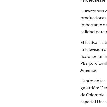
Prix Jeunesse 
Durante seis d
producciones e
importante de
calidad para e
El festival s
la televisión
ficciones, ani
PBS pero tamb
América.
Dentro de los
galardón: “Ped
de Colombia, 
especial Unes