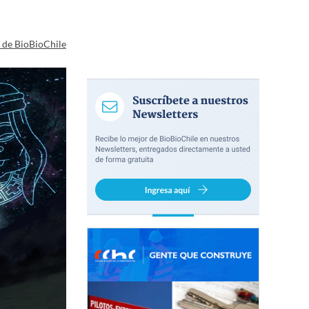
a de BioBioChile