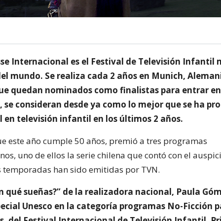
sse Internacional es el Festival de Televisión Infantil
el mundo. Se realiza cada 2 años en Munich, Alemani
e quedan nominados como finalistas para entrar en
 se consideran desde ya como lo mejor que se ha pr
 en televisión infantil en los últimos 2 años.
 que este año cumple 50 años, premió a tres programas
os, uno de ellos la serie chilena que contó con el auspic
 temporadas han sido emitidas por TVN.
on qué sueñas?” de la realizadora nacional, Paula Gó
pecial Unesco en la categoría programas No-Ficción p
s, del Festival Internacional de Televisión Infantil, Pr