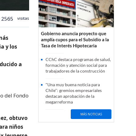
2565
visitas
Gobierno anuncia proyecto que
 más
amplía cupos para el Subsidio a la
Tasa de Interés Hipotecaria
a y los
CChC destaca programas de salud,
oducido a
formación y atención social para
trabajadores de la construcción
"Una muy buena noticia para
Chile": gremios empresariales
io del Fondo
destacan aprobación de la
megarreforma
MÁS NOTICIAS
mez, obtuvo
ara niños
ix Jeunesse,