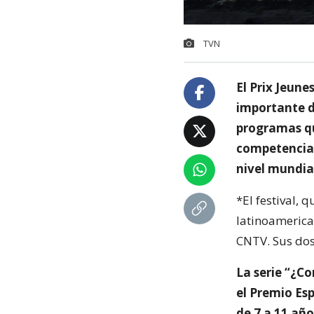
TVN
El Prix Jeune
importante d
programas qu
competencia,
nivel mundial
*El festival,
latinoamerican
CNTV. Sus dos
La serie “¿C
el Premio Es
de 7 a 11 año