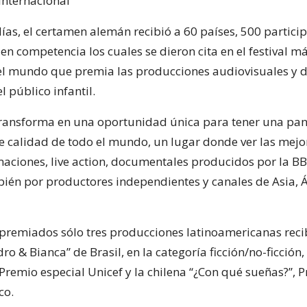
Internacional
ías, el certamen alemán recibió a 60 países, 500 partici
n competencia los cuales se dieron cita en el festival m
l mundo que premia las producciones audiovisuales y di
l público infantil.
e transforma en una oportunidad única para tener una p
 de calidad de todo el mundo, un lugar donde ver las mejo
maciones, live action, documentales producidos por la BBC
ién por productores independientes y canales de Asia, Á
 premiados sólo tres producciones latinoamericanas reci
ro & Bianca” de Brasil, en la categoría ficción/no-ficción,
Premio especial Unicef y la chilena “¿Con qué sueñas?”, 
co.