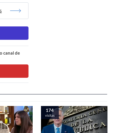
s
o canal de
174
visitas