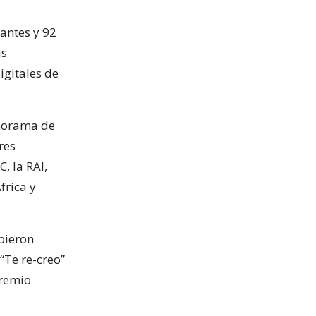
pantes y 92
ás
gitales de
anorama de
res
, la RAI,
frica y
bieron
 “Te re-creo”
Premio