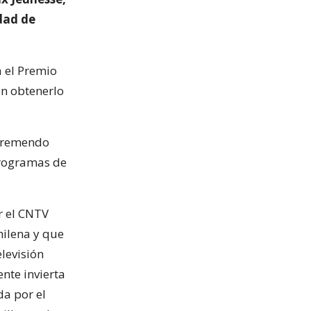
udad de
a el Premio
en obtenerlo
 tremendo
programas de
or el CNTV
hilena y que
levisión
nte invierta
da por el