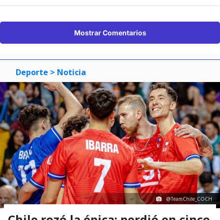
Mostrar Comentarios
Deporte
> Noticia
@TeamChile_COCH
Chile rozó la épica: perdió en cinco