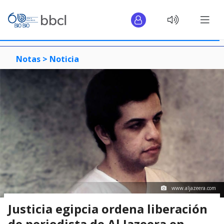
Notas >
Noticia
www.aljazeera.com
Justicia egipcia ordena liberación
de periodista de Al Jazeera en