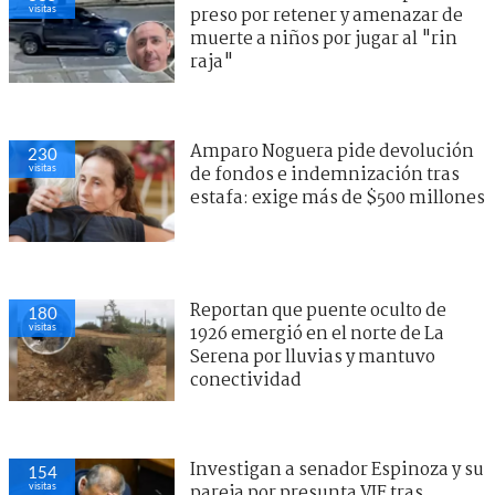
visitas
preso por retener y amenazar de
muerte a niños por jugar al "rin
raja"
Amparo Noguera pide devolución
230
visitas
de fondos e indemnización tras
estafa: exige más de $500 millones
Reportan que puente oculto de
180
visitas
1926 emergió en el norte de La
Serena por lluvias y mantuvo
conectividad
Investigan a senador Espinoza y su
154
visitas
pareja por presunta VIF tras