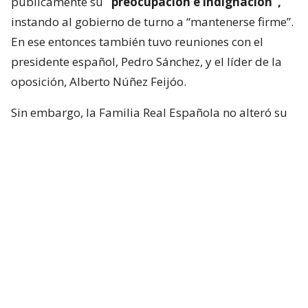
públicamente su
“preocupación e indignación”,
instando al gobierno de turno a “mantenerse firme”.
En ese entonces también tuvo reuniones con el
presidente español, Pedro Sánchez, y el líder de la
oposición, Alberto Núñez Feijóo.
Sin embargo, la Familia Real Española no alteró su
calendario y, de todas maneras, inició sus
vacaciones en Mallorca, específicamente el Palacio
de Marivent, donde han mantenido algunas
reuniones sociales.
En ese contexto, Felipe VI confirmó una reunión con
Juan Jesús Vivas, presidente de Ceuta, durante este
jueves, con el foco puesto en la situación que se vivió
la semana pasada.