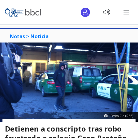
Notas >
Noticia
Pedro Cid (RBB)
Detienen a conscripto tras robo
frustrado a colegio Gran Bretaña