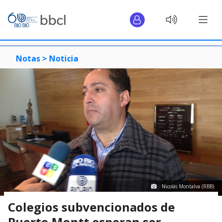
Notas >
Noticia
Nicolás Montalva (RBB)
Colegios subvencionados de
Puerto Montt esperan ser